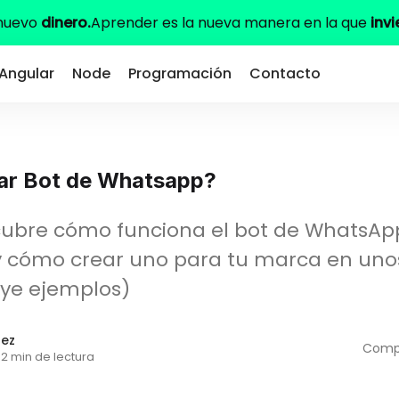
 nuevo
dinero.
Aprender es la nueva manera en la que
invi
Angular
Node
Programación
Contacto
ar Bot de Whatsapp?
cubre cómo funciona el bot de WhatsApp
 y cómo crear uno para tu marca en uno
uye ejemplos)
dez
Compa
2 min de lectura