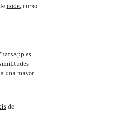
 de
node
, curso
 WhatsApp es
similitudes
ona una mayor
tis
de