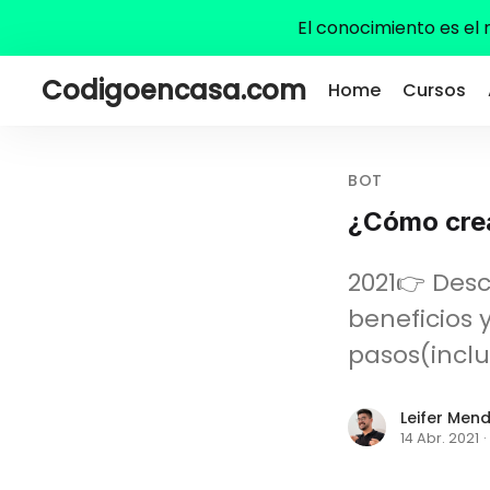
El conocimiento es el
Codigoencasa.com
Home
Cursos
BOT
¿Cómo cre
2021👉 Des
beneficios
pasos(incl
Leifer Men
14 Abr. 2021
·