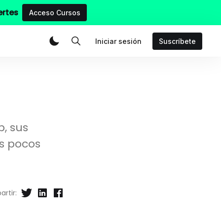
ertes
Acceso Cursos
Iniciar sesión
Suscríbete
, sus
s pocos
rtir: