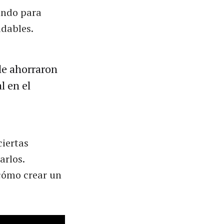
ando para
idables.
 le ahorraron
l en el
ciertas
arlos.
cómo crear un