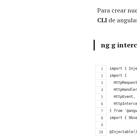
Para crear nue
CLI
de angular
ng g inter
import { Inj
import {
  HttpReques
  HttpHandle
  HttpEvent,
  HttpInterc
} from '@ang
import { Obs
@Injectable(