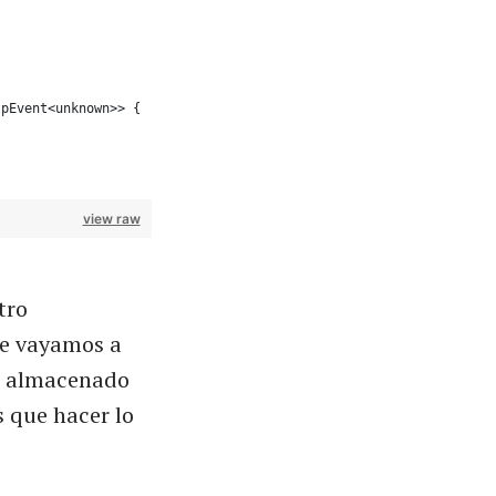
tpEvent<unknown>> {
view raw
tro
e vayamos a
almacenado
 que hacer lo