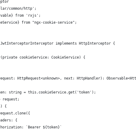
eptor
ular/common/http';
rvable} from 'rxjs';
ieService} from "ngx-cookie-service";
)
 JwtInterceptorInterceptor implements HttpInterceptor {
r(private cookieService: CookieService) {
request: HttpRequest<unknown>, next: HttpHandler): Observable<Ht
ken: string = this.cookieService.get('token');
= request;
n) {
request.clone({
eaders: {
thorization: `Bearer ${token}`