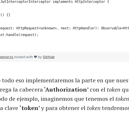
 JwtInterceptorInterceptor implements HttpInterceptor {
r() {}
request: HttpRequest<unknown>, next: HttpHandler): Observable<Ht
ext.handle(request);
ceptor.ts
hosted with ❤ by
GitHub
 todo eso implementaremos la parte en que nues
grega la cabecera
‘Authorization’
con el
token
qu
do de ejemplo, imaginemos que tenemos el
token
la clave
‘token’
y para obtener el
token
tendremos