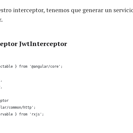
stro interceptor, tenemos que generar un servici
.
ceptor JwtInterceptor
ectable } from '@angular/core';
t,
r,
eptor
ular/common/http';
ervable } from 'rxjs';
)