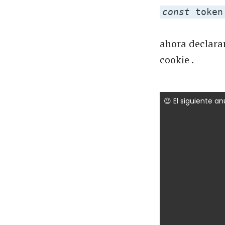
const
toke
ahora declara
cookie .