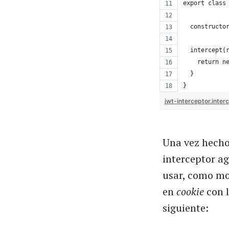
export class
  constructo
  intercept(
    return n
  }
}
jwt-interceptor.inter
Una vez hecho
interceptor a
usar, como mo
en
cookie
con 
siguiente: