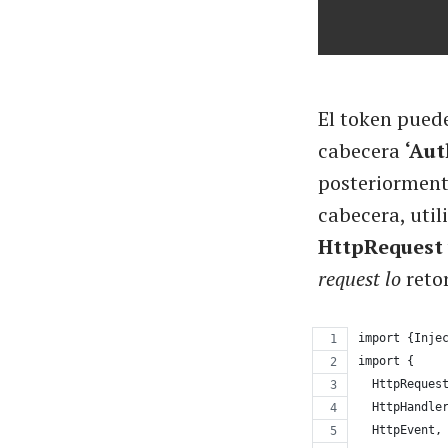
El token puede
cabecera
‘Aut
posteriorment
cabecera, uti
HttpRequest
request lo
reto
import {Inje
import {
  HttpReques
  HttpHandle
  HttpEvent,