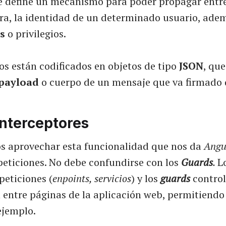
e define un mecanismo para poder propagar entre
ra, la identidad de un determinado usuario, ade
s
o privilegios.
ios están codificados en objetos de tipo
JSON
, que
payload
o cuerpo de un mensaje que va firmado 
Interceptores
 aprovechar esta funcionalidad que nos da
Angu
peticiones. No debe confundirse con los
Guards
.
L
peticiones (
enpoints, servicios
) y los
guards
control
 entre páginas de la aplicación web, permitiend
ejemplo.