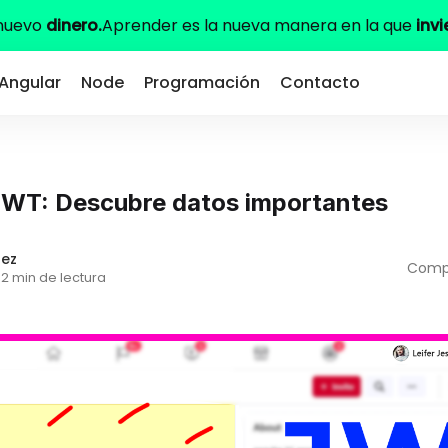
 nuevo
dinero.
Aprender es la nueva manera en la que
invi
Angular
Node
Programación
Contacto
JWT: Descubre datos importantes
dez
Compa
2 min de lectura