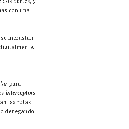
 dos partes, y
más con una
 se incrustan
digitalmente.
lar
para
os
interceptors
an las rutas
o o denegando