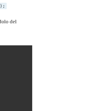
);
olo del