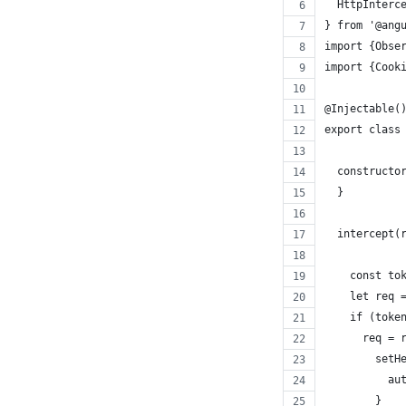
  HttpInterc
} from '@ang
import {Obse
import {Cook
@Injectable(
export class
  constructo
  }
  intercept(
    const to
    let req 
    if (toke
      req = 
        setH
          au
        }