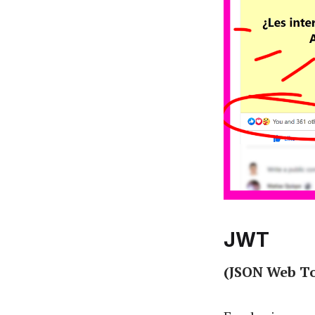
JWT
(JSON Web T