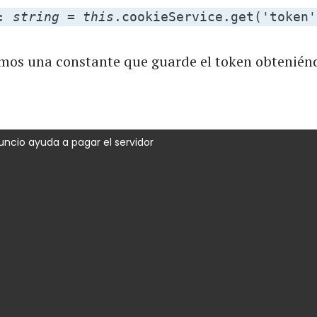
n:
string
=
this
.cookieService.get('token'
mos una constante que guarde el token obteniénd