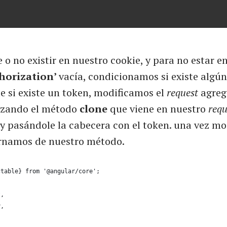
 o no existir en nuestro cookie, y para no estar e
horization’
vacía, condicionamos si existe algún
e si existe un token, modificamos el
request
agreg
lizando el método
clone
que viene en nuestro
requ
y pasándole la cabecera con el token. una vez mo
rnamos de nuestro método.
ctable} from '@angular/core';
t,
r,