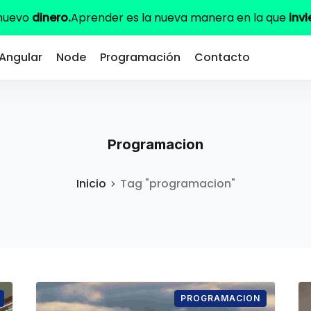
 nuevo
dinero.
Aprender es la nueva manera en la que
invi
Angular
Node
Programación
Contacto
Programacion
Inicio
Tag "programacion"
PROGRAMACION