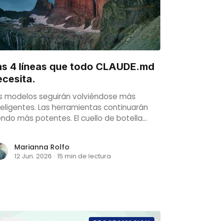
as 4 líneas que todo CLAUDE.md
ecesita.
s modelos seguirán volviéndose más
teligentes. Las herramientas continuarán
endo más potentes. El cuello de botella
guirá siendo el comportamiento hasta que
s modelos aprendan a gestionar su propio
Marianna Rolfo
terio.
12 Jun. 2026
·
15 min de lectura