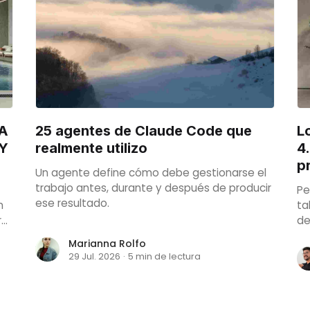
IA
25 agentes de Claude Code que
L
(Y
realmente utilizo
4
p
Un agente define cómo debe gestionarse el
trabajo antes, durante y después de producir
Pe
ese resultado.
n
ta
al
de
se
Marianna Rolfo
pr
29 Jul. 2026
·
5 min de lectura