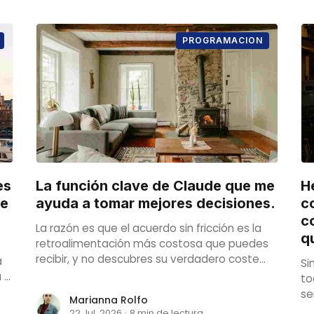
PROGRAMACION
es
La función clave de Claude que me
H
be
ayuda a tomar mejores decisiones.
c
c
La razón es que el acuerdo sin fricción es la
q
retroalimentación más costosa que puedes
recibir, y no descubres su verdadero coste
a
Si
hasta que aparece reflejado en una decisión
a a
to
que ya no puedes revertir.
e
se
Marianna Rolfo
de
22 Jul. 2026
·
8 min de lectura