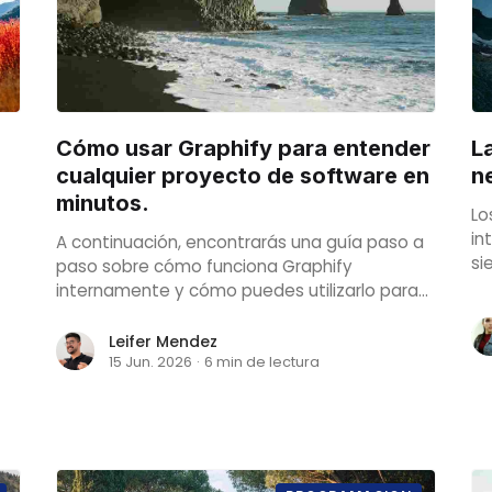
Cómo usar Graphify para entender
L
cualquier proyecto de software en
n
minutos.
Lo
in
A continuación, encontrarás una guía paso a
si
paso sobre cómo funciona Graphify
se
internamente y cómo puedes utilizarlo para
lo
reducir el consumo de tokens hasta 71,5
cri
veces.
Leifer Mendez
ás
15 Jun. 2026
·
6 min de lectura