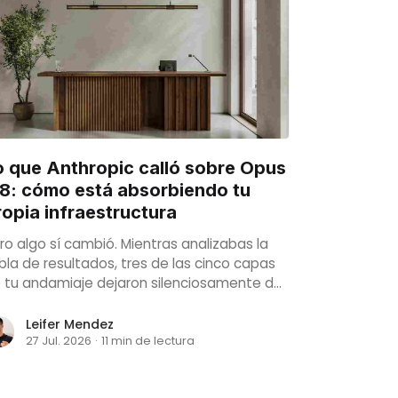
o que Anthropic calló sobre Opus
.8: cómo está absorbiendo tu
ropia infraestructura
ro algo sí cambió. Mientras analizabas la
bla de resultados, tres de las cinco capas
 tu andamiaje dejaron silenciosamente de
r responsabilidad tuya. Anthropic no
esentó el lanzamiento de esa manera.
Leifer Mendez
27 Jul. 2026
·
11 min de lectura