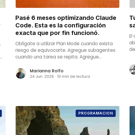
Pasé 6 meses optimizando Claude
Tu
r
Code. Esta es la configuración
sa
exacta que por fin funcionó.
El
ab
,
Oblígate a utilizar Plan Mode cuando exista
de
riesgo de equivocarte. Agregue subagentes
cuando una tarea se repita. Agregue
ón
habilidades cuando un flujo sea estable.
Marianna Rolfo
24 Jun. 2026
·
10 min de lectura
PROGRAMACION