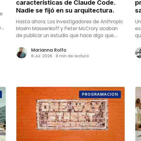
características de Claude Code.
p
Nadie se fijó en su arquitectura.
s
de
Hasta ahora. Los investigadores de Anthropic
Un
e
Maxim Massenkoff y Peter McCrory acaban
es
de publicar un estudio que hace algo que
qu
ninguna empresa de IA había hecho antes
en
in
Marianna Rolfo
8 Jul. 2026
·
8 min de lectura
PROGRAMACION