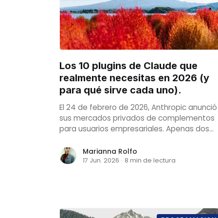
Los 10 plugins de Claude que
realmente necesitas en 2026 (y
para qué sirve cada uno).
El 24 de febrero de 2026, Anthropic anunció
sus mercados privados de complementos
para usuarios empresariales. Apenas dos
semanas antes, la comunidad ya había
publicado más de 1.000 servidores MCP que
Marianna Rolfo
extienden el horizonte de Claude mucho m
17 Jun. 2026
·
8 min de lectura
allá de la simple generación de texto.