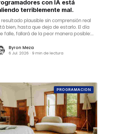
rogramadores con IA está
aliendo terriblemente mal.
 resultado plausible sin comprensión real
tá bien, hasta que deja de estarlo. El día
e falle, fallará de la peor manera posible:
 sistemas de producción en vivo, en
fraestructura crítica
Byron Meza
6 Jul. 2026
·
9 min de lectura
PROGRAMACION