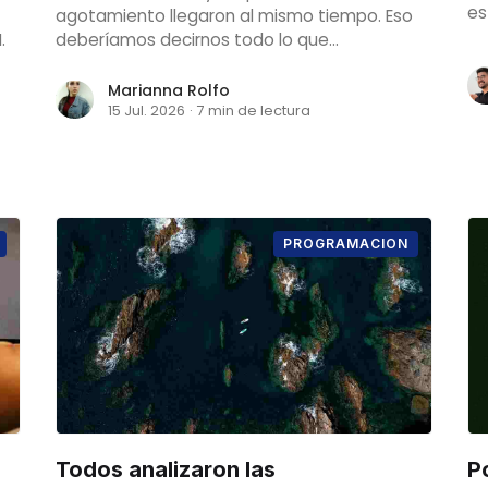
es
agotamiento llegaron al mismo tiempo. Eso
.
deberíamos decirnos todo lo que
necesitamos saber sobre el estado del
apoyo que reciben los mantenedores de
Marianna Rolfo
proyectos de código abierto.
15 Jul. 2026
·
7 min de lectura
PROGRAMACION
Todos analizaron las
P