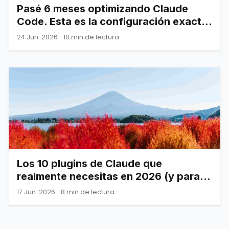
Pasé 6 meses optimizando Claude
Code. Esta es la configuración exacta
que por fin funcionó.
24 Jun. 2026
·
10 min de lectura
Los 10 plugins de Claude que
realmente necesitas en 2026 (y para
qué sirve cada uno).
17 Jun. 2026
·
8 min de lectura