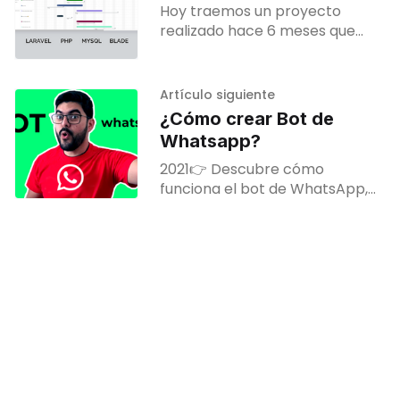
Hoy traemos un proyecto
realizado hace 6 meses que
vamos a publicar de forma
libre. El sistema se desarrolló
con la finalidad de poder llevar
Artículo siguiente
¿Cómo crear Bot de
Whatsapp?
2021👉 Descubre cómo
funciona el bot de WhatsApp,
sus beneficios y cómo crear
uno para tu marca en unos
pocos pasos(incluye ejemplos)