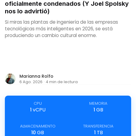
oficialmente condenados (Y Joel Spolsky
nos lo advirtió)
Si miras las plantas de ingeniería de las empresas
tecnológicas más inteligentes en 2026, se está
produciendo un cambio cultural enorme.
Marianna Rolfo
6 Ago. 2026
·
4 min de lectura
CPU
MEMORIA
1
vCPU
1
GB
ALMACENAMIENTO
TRANSFERENCIA
10
GB
1
TB