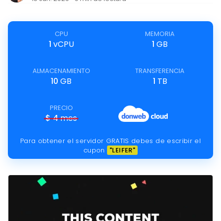
CPU
MEMORIA
1
vCPU
1
GB
ALMACENAMIENTO
TRANSFERENCIA
10
GB
1
TB
PRECIO
$
4
mes
Para obtener el servidor GRATIS debes de escribir el
cupon
"LEIFER"