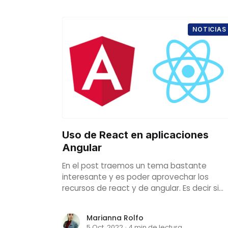
NOTICIAS
Uso de React en aplicaciones
Angular
En el post traemos un tema bastante
interesante y es poder aprovechar los
recursos de react y de angular. Es decir si
tienes una aplicación en react poder utiliza
componentes de angular y si tienes una
Marianna Rolfo
aplicación en angular poder utilizar
5 Oct. 2022
·
4 min de lectura