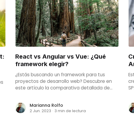
t:
React vs Angular vs Vue: ¿Qué
C
framework elegir?
A
¿Estás buscando un framework para tus
Es
proyectos de desarrollo web? Descubre en
cr
es
este artículo la comparativa detallada de
SP
React, Angular y Vue. ¡Compara sus
el
características, ventajas y desventajas, y
de
Marianna Rolfo
encuentra el framework que mejor se adapte
vi
2 Jun. 2023
·
3 min de lectura
a tus necesidades!