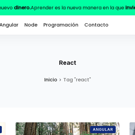
 nuevo
dinero.
Aprender es la nueva manera en la que
invi
Angular
Node
Programación
Contacto
React
Inicio
Tag "react"
ANGULAR