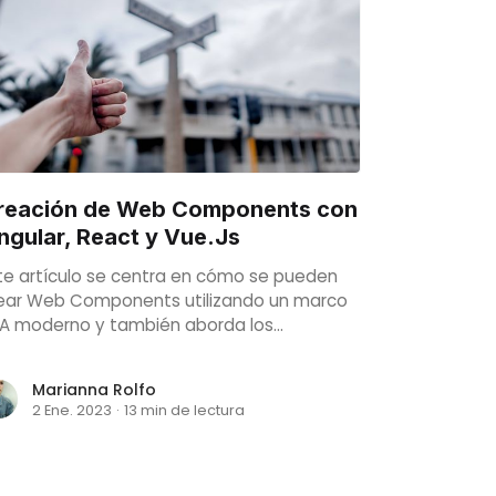
reación de Web Components con
ngular, React y Vue.Js
te artículo se centra en cómo se pueden
ear Web Components utilizando un marco
A moderno y también aborda los
ementos de Angular, los Web Components
 Vue.js y React. Además, echaremos un
Marianna Rolfo
stazo a cómo estructurar un proyecto.
2 Ene. 2023
·
13 min de lectura