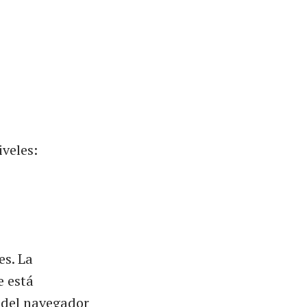
veles:
es. La
e está
l del navegador