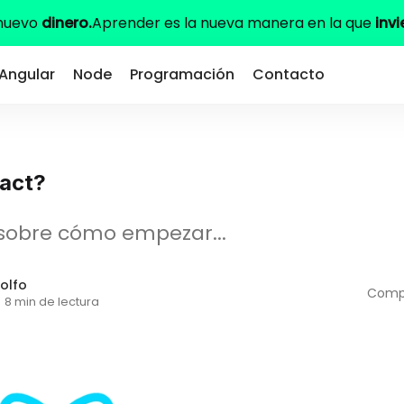
 nuevo
dinero.
Aprender es la nueva manera en la que
invi
Angular
Node
Programación
Contacto
act?
 sobre cómo empezar...
olfo
Compa
·
8 min de lectura