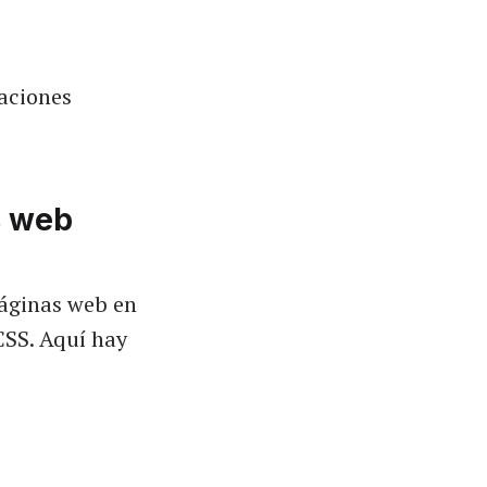
aciones
s web
páginas web en
CSS. Aquí hay