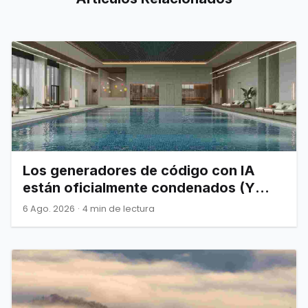
Los generadores de código con IA
están oficialmente condenados (Y
Joel Spolsky nos lo advirtió)
6 Ago. 2026
·
4 min de lectura