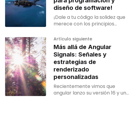
para programación y
diseño de software!
¡Dale a tu código la solidez que
merece con los principios
SOLID! Descubre cómo estos
principios pueden ayudarte a
Artículo siguiente
crear software fácil de
Más allá de Angular
mantener, fácil de escalar y
Signals: Señales y
resistente a los cambios.
estrategias de
¡Mejora tu eficiencia como
renderizado
programador y lleva tus
habilidades al siguiente nivel!
personalizadas
Recientemente vimos que
angular lanzo su versión 16 y uno
de los cambios más esperados
y comentados ha sido el tema
de los signals. Aquí te
contaremos la importancia de
los signals y si todo es ventajas
como lo cuentan o que trae por