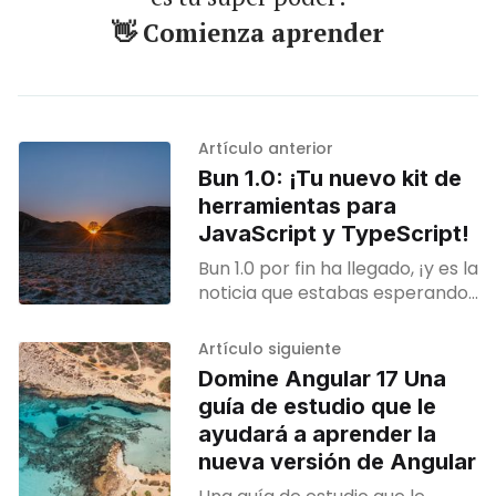
👋 Comienza aprender
Artículo anterior
Bun 1.0: ¡Tu nuevo kit de
herramientas para
JavaScript y TypeScript!
Bun 1.0 por fin ha llegado, ¡y es la
noticia que estabas esperando!
Si te gusta JavaScript y
TypeScript, este es tu billete
Artículo siguiente
para un viaje de desarrollo más
Domine Angular 17 Una
rápido, más simple y más
guía de estudio que le
divertido.
ayudará a aprender la
nueva versión de Angular