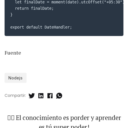
  let finalDate = moment(date).utcOffset("+05:30").f
  return finalDate;

}

export default DateHandler;
Fuente
Nodejs
Compartir:
🐱‍🏍 El conocimiento es porder y aprender
es tú super poder!