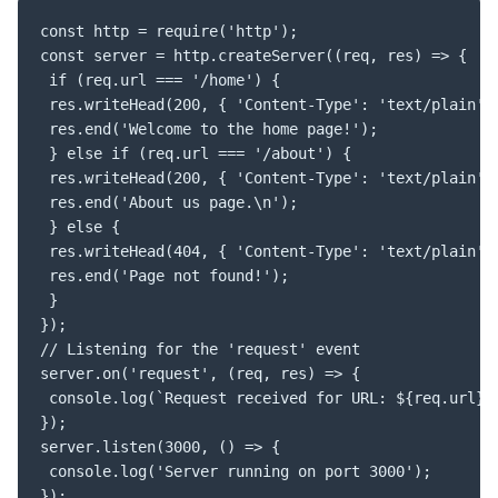
const http = require('http');

const server = http.createServer((req, res) => {

 if (req.url === '/home') {

 res.writeHead(200, { 'Content-Type': 'text/plain' }
 res.end('Welcome to the home page!');

 } else if (req.url === '/about') {

 res.writeHead(200, { 'Content-Type': 'text/plain' }
 res.end('About us page.\n');

 } else {

 res.writeHead(404, { 'Content-Type': 'text/plain' }
 res.end('Page not found!');

 }

});

// Listening for the 'request' event

server.on('request', (req, res) => {

 console.log(`Request received for URL: ${req.url}`)
});

server.listen(3000, () => {

 console.log('Server running on port 3000');

});