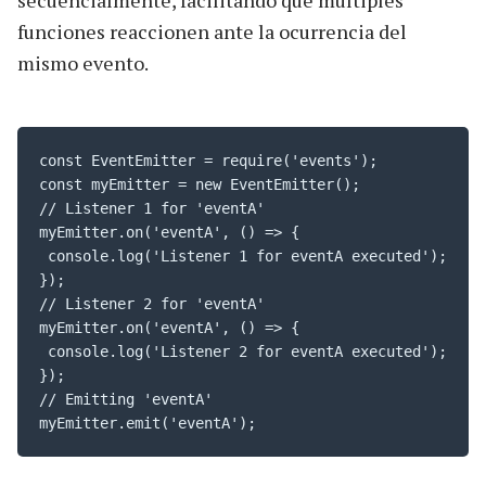
secuencialmente, facilitando que múltiples
funciones reaccionen ante la ocurrencia del
mismo evento.
const EventEmitter = require('events');

const myEmitter = new EventEmitter();

// Listener 1 for 'eventA'

myEmitter.on('eventA', () => {

 console.log('Listener 1 for eventA executed');

});

// Listener 2 for 'eventA'

myEmitter.on('eventA', () => {

 console.log('Listener 2 for eventA executed');

});

// Emitting 'eventA'

myEmitter.emit('eventA');