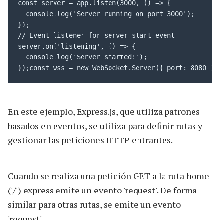
const server = app.listen(3000, () => {

  console.log('Server running on port 3000');

});

// Event listener for server start event

server.on('listening', () => {

  console.log('Server started!');

});const wss = new WebSocket.Server({ port: 8080 })
En este ejemplo, Express.js, que utiliza patrones
basados en eventos, se utiliza para definir rutas y
gestionar las peticiones HTTP entrantes.
Cuando se realiza una petición GET a la ruta home
('/') express emite un evento 'request'. De forma
similar para otras rutas, se emite un evento
'request'.