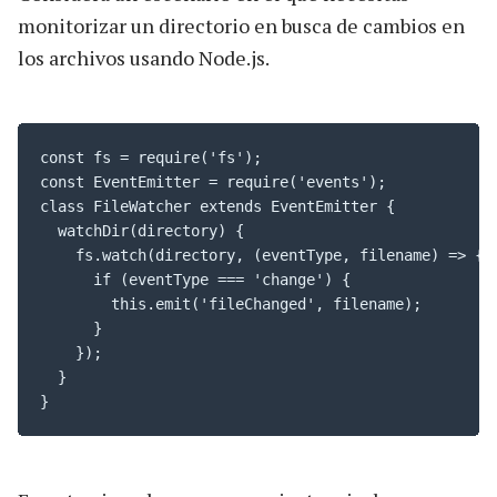
monitorizar un directorio en busca de cambios en
los archivos usando Node.js.
const fs = require('fs');

const EventEmitter = require('events');

class FileWatcher extends EventEmitter {

  watchDir(directory) {

    fs.watch(directory, (eventType, filename) => {

      if (eventType === 'change') {

        this.emit('fileChanged', filename);

      }

    });

  }

}