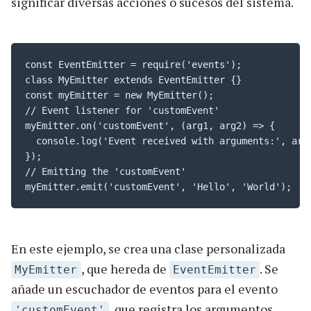
significar diversas acciones o sucesos del sistema.
const EventEmitter = require('events');

class MyEmitter extends EventEmitter {}

const myEmitter = new MyEmitter();

// Event listener for 'customEvent'

myEmitter.on('customEvent', (arg1, arg2) => {

  console.log('Event received with arguments:', arg1
});

// Emitting the 'customEvent'

myEmitter.emit('customEvent', 'Hello', 'World');
En este ejemplo, se crea una clase personalizada
, que hereda de
. Se
MyEmitter
EventEmitter
añade un escuchador de eventos para el evento
, que registra los argumentos
'customEvent'