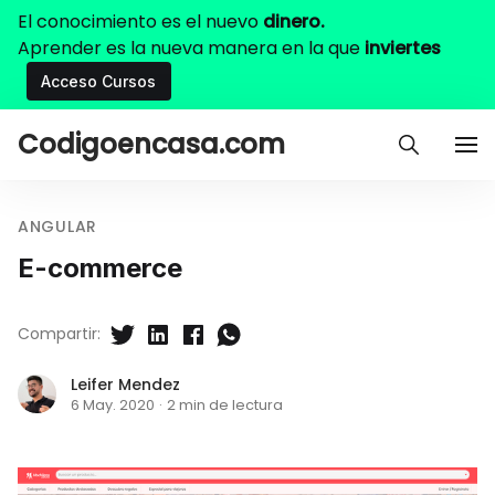
El conocimiento es el nuevo
dinero.
Aprender es la nueva manera en la que
inviertes
Acceso Cursos
Codigoencasa.com
ANGULAR
E-commerce
Compartir:
Leifer Mendez
6 May. 2020
·
2 min de lectura