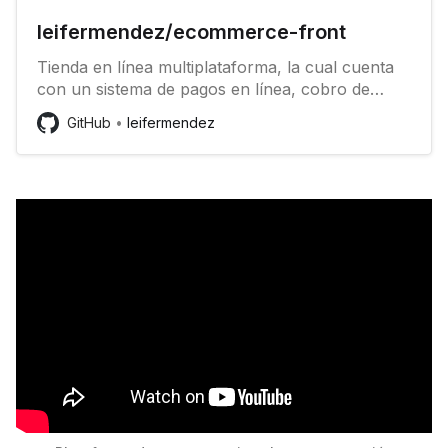
leifermendez/ecommerce-front
Tienda en línea multiplataforma, la cual cuenta
con un sistema de pagos en línea, cobro de
comisión por transición, envió de SMS, registro
GitHub
leifermendez
de tiendas entro otras características -
leifermendez/ecom...