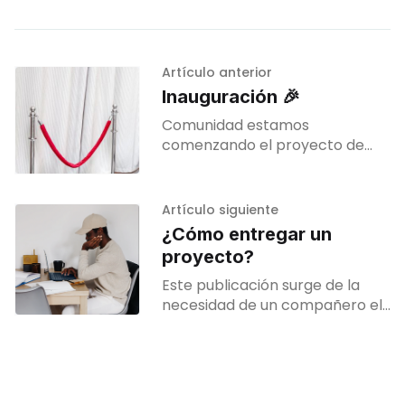
Artículo anterior
Inauguración 🎉
Comunidad estamos
comenzando el proyecto de
inicio "Codigoencasa.com" en
donde estaremos publicando
contenido para todas aquellas
Artículo siguiente
personas que quieran
¿Cómo entregar un
comenzar su emprendimiento
proyecto?
tecnológicos. Quiero
Este publicación surge de la
necesidad de un compañero el
cual se pregunta ¿Cómo debo
realizar una entrega profesional
de mi trabajo? 🤔 Readme Es
básicamente