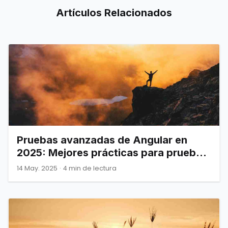
Artículos
Relacionados
Pruebas avanzadas de Angular en
2025: Mejores prácticas para pruebas
unitarias y E2E robustas
14 May. 2025
·
4 min de lectura