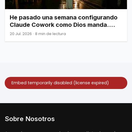
He pasado una semana configurando
Claude Cowork como Dios manda.
Esto es todo lo que de verdad
20 Jul. 2026
·
8 min de lectura
necesitas saber.
Sobre Nosotros