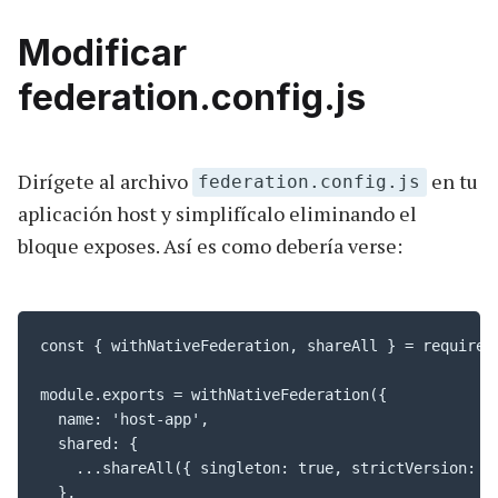
Modificar
federation.config.js
Dirígete al archivo
en tu
federation.config.js
aplicación host y simplifícalo eliminando el
bloque exposes. Así es como debería verse:
const { withNativeFederation, shareAll } = require('
module.exports = withNativeFederation({

  name: 'host-app',

  shared: {

    ...shareAll({ singleton: true, strictVersion: tr
  },
