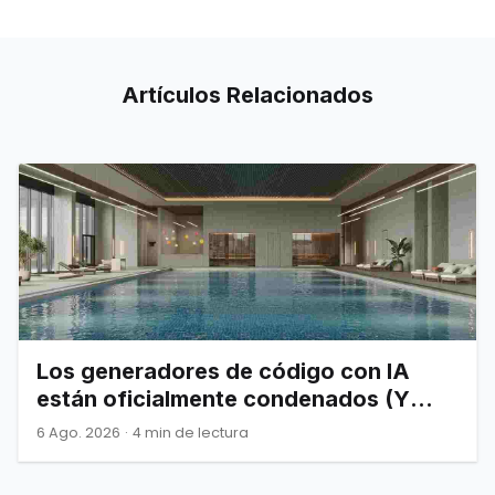
Artículos
Relacionados
Los generadores de código con IA
están oficialmente condenados (Y
Joel Spolsky nos lo advirtió)
6 Ago. 2026
·
4 min de lectura