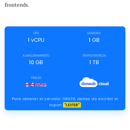
frontends.
CPU
MEMORIA
1
vCPU
1
GB
ALMACENAMIENTO
TRANSFERENCIA
10
GB
1
TB
PRECIO
$
4
mes
Para obtener el servidor GRATIS debes de escribir el
cupon
"LEIFER"