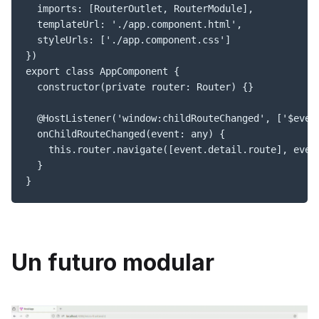
  imports: [RouterOutlet, RouterModule],

  templateUrl: './app.component.html',

  styleUrls: ['./app.component.css']

})

export class AppComponent {

  constructor(private router: Router) {}

  @HostListener('window:childRouteChanged', ['$event
  onChildRouteChanged(event: any) {

    this.router.navigate([event.detail.route], event
  }

}
Un futuro modular