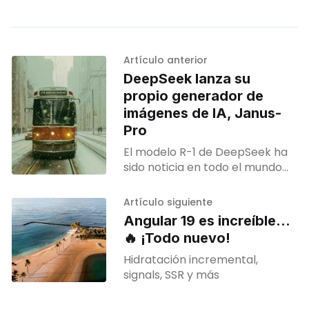
Artículo anterior
DeepSeek lanza su
propio generador de
imágenes de IA, Janus-
Pro
El modelo R-1 de DeepSeek ha
sido noticia en todo el mundo
durante los últimos días. Se
trata de una alternativa
Artículo siguiente
asequible y de código abierto al
Angular 19 es increíble...
modelo o1 de OpenAI.
🔥 ¡Todo nuevo!
Hidratación incremental,
signals, SSR y más