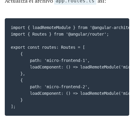
Actualiza el archivo
así:
app.routes.ts
import { loadRemoteModule } from '@angular-architect
import { Routes } from '@angular/router';

export const routes: Routes = [

    {

        path: 'micro-frontend-1',

        loadComponent: () => loadRemoteModule('micr
    },

    {

        path: 'micro-frontend-2',

        loadComponent: () => loadRemoteModule('micr
    }
