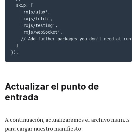
  skip: [

    'rxjs/ajax',

    'rxjs/fetch',

    'rxjs/testing',

    'rxjs/webSocket',

    // Add further packages you don't need at runtim
  ]

});
Actualizar el punto de
entrada
A continuación, actualizaremos el archivo main.ts
para cargar nuestro manifiesto: