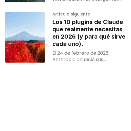
Las herramientas continuarán
siendo más potentes. El cuello
Artículo siguiente
de botella seguirá siendo el
Los 10 plugins de Claude
comportamiento hasta que los
que realmente necesitas
modelos aprendan a gestionar
en 2026 (y para qué sirve
su propio criterio.
cada uno).
El 24 de febrero de 2026,
Anthropic anunció sus
mercados privados de
complementos para usuarios
empresariales. Apenas dos
semanas antes, la comunidad
ya había publicado más de
1.000 servidores MCP que
extienden el horizonte de
Claude mucho más allá de la
simple generación de texto.