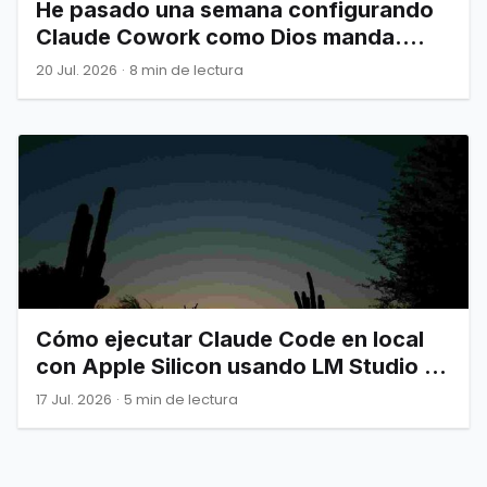
He pasado una semana configurando
Claude Cowork como Dios manda.
Esto es todo lo que de verdad
20 Jul. 2026
·
8 min de lectura
necesitas saber.
Cómo ejecutar Claude Code en local
con Apple Silicon usando LM Studio y
LiteLLM (Gratis)
17 Jul. 2026
·
5 min de lectura