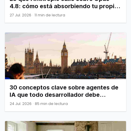
4.8: cómo está absorbiendo tu propia
infraestructura
27 Jul. 2026
·
11 min de lectura
30 conceptos clave sobre agentes de
IA que todo desarrollador debe
dominar
24 Jul. 2026
·
85 min de lectura