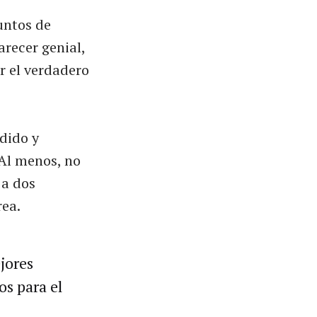
untos de
arecer genial,
r el verdadero
dido y
Al menos, no
 a dos
rea.
jores
os para el