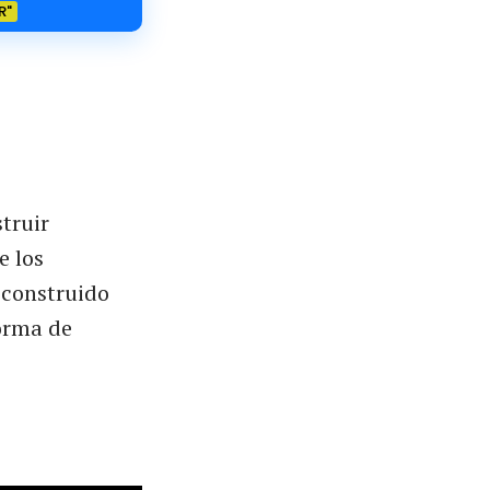
R"
truir
e los
 construido
orma de