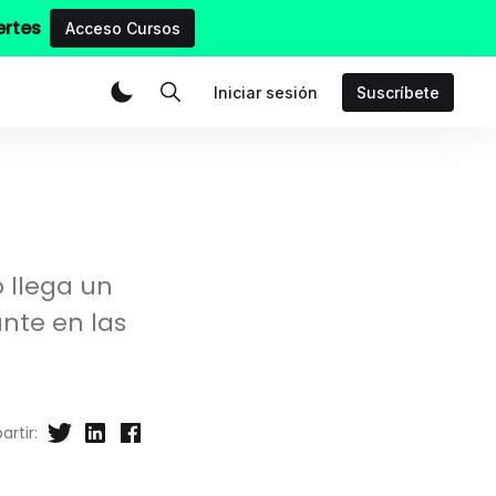
ertes
Acceso Cursos
Iniciar sesión
Suscríbete
 llega un
nte en las
rtir: