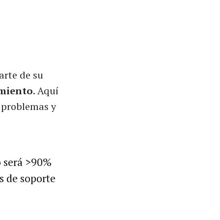
arte de su
imiento
. Aquí
s problemas y
o será >90%
s de soporte