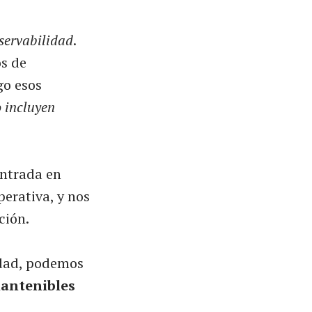
servabilidad
.
os de
go esos
 incluyen
entrada en
perativa, y nos
ción.
idad, podemos
mantenibles