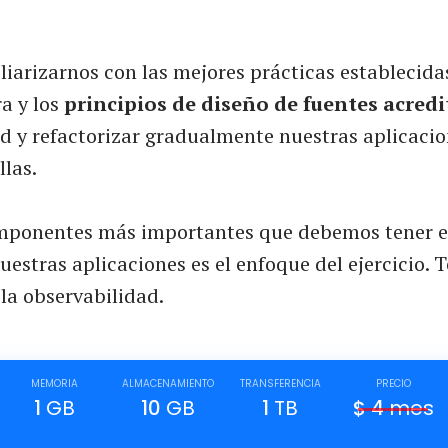
iarizarnos con las mejores prácticas establecida
a y los
principios de diseño de fuentes acred
nd y refactorizar gradualmente nuestras aplicaci
llas.
mponentes más importantes que debemos tener e
uestras aplicaciones es el enfoque del ejercicio.
la observabilidad.
MEMORIA
ALMACENAMIENTO
TRANSFERENCIA
PRECIO
1
GB
10
GB
1
TB
$
4
mes