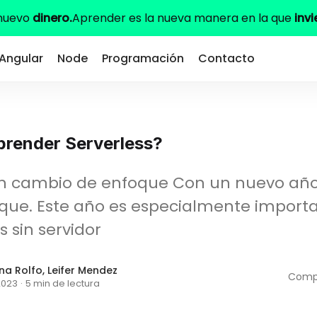
 nuevo
dinero.
Aprender es la nueva manera en la que
invi
Angular
Node
Programación
Contacto
prender Serverless?
Un cambio de enfoque Con un nuevo año
que. Este año es especialmente importa
s sin servidor
na Rolfo
,
Leifer Mendez
Compa
2023
·
5 min de lectura