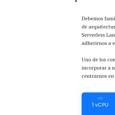
Debemos famil
de arquitectur
Serverless La
adherirnos a e
Uno de los co
incorporar a n
centrarnos en 
CPU
1
vCPU