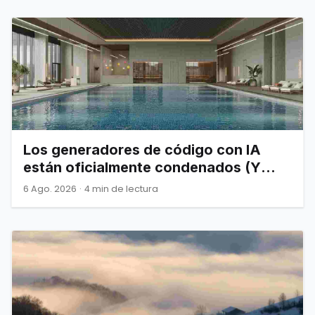
Los generadores de código con IA
están oficialmente condenados (Y
Joel Spolsky nos lo advirtió)
6 Ago. 2026
·
4 min de lectura