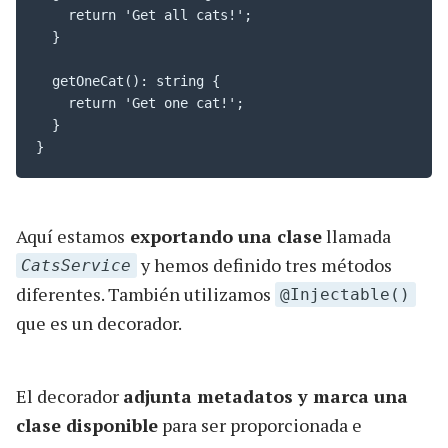
    return 'Get all cats!';

  }

  getOneCat(): string {

    return 'Get one cat!';

  }

}
Aquí estamos
exportando una clase
llamada
y hemos definido tres métodos
CatsService
diferentes. También utilizamos
@Injectable()
que es un decorador.
El decorador
adjunta metadatos y marca una
clase disponible
para ser proporcionada e