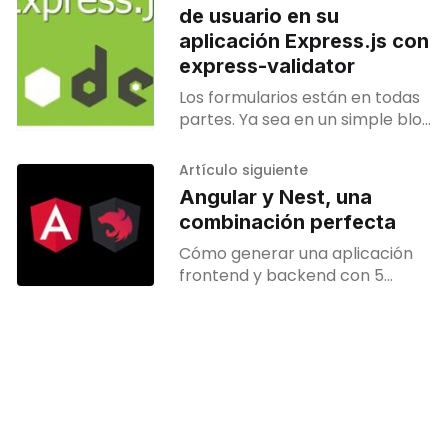
de usuario en su
aplicación Express.js con
express-validator
Los formularios están en todas
partes. Ya sea en un simple blog
o en la aplicación más
compleja, recibir la entrada del
Artículo siguiente
usuario es una
Angular y Nest, una
combinación perfecta
Cómo generar una aplicación
frontend y backend con 5
comando Es importante que
tengas presente que este es un
tutorial completo y como ya
sabes al ser un tutorial
completo debes ponerte
cómodo, porque la lectura
suele ser un poco más extensa.