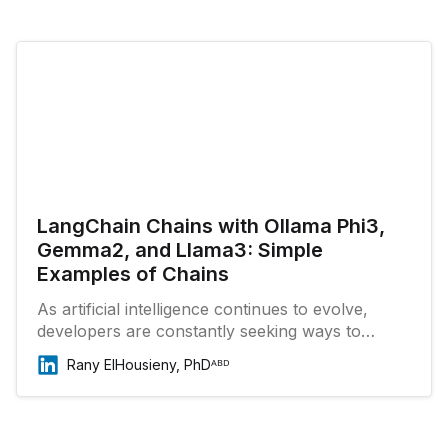
LangChain Chains with Ollama Phi3,
Gemma2, and Llama3: Simple
Examples of Chains
As artificial intelligence continues to evolve,
developers are constantly seeking ways to
streamline and enhance their AI development
Rany ElHousieny, PhDᴬᴮᴰ
workflows. LangChain, a versatile framework for
working with language models, provides
powerful tools for building and managing AI
applications.