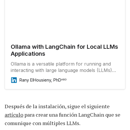
Ollama with LangChain for Local LLMs
Applications
Ollama is a versatile platform for running and
interacting with large language models (LLMs)
like Llama, Gemma, Phi, Zypher, Code Llama,
Rany ElHousieny, PhDᴬᴮᴰ
and many more. It allows users to pull, run, and
create models easily on local machines, ensuring
privacy and control over data.
Después de la instalación, sigue el siguiente
artículo
para crear una función LangChain que se
comunique con múltiples LLMs.