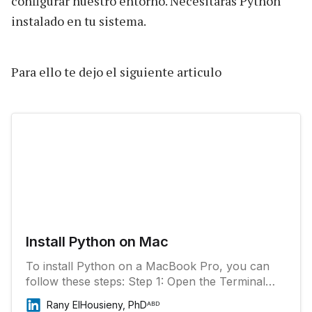
configurar nuestro entorno. Necesitarás Python
instalado en tu sistema.
Para ello te dejo el siguiente articulo
Install Python on Mac
To install Python on a MacBook Pro, you can
follow these steps: Step 1: Open the Terminal
application from the Applications/Utilities folder.
Rany ElHousieny, PhDᴬᴮᴰ
Step 2: Install Homebrew by running the