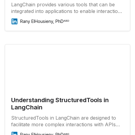
LangChain provides various tools that can be
integrated into applications to enable interaction
with different data sources and APIs. These tools
Rany ElHousieny, PhDᴬᴮᴰ
are defined with a name, description, input
schema, function to call, and whether the result
should be returned directly to the user.
Understanding StructuredTools in
LangChain
StructuredTools in LangChain are designed to
facilitate more complex interactions with APIs
and data sources by defining clear input and
Rany ElHousieny, PhDᴬᴮᴰ