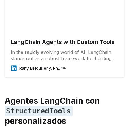
LangChain Agents with Custom Tools
In the rapidly evolving world of AI, LangChain
stands out as a robust framework for building
applications with language models. Among its
Rany ElHousieny, PhDᴬᴮᴰ
many features, LangChain agents are
particularly powerful, enabling dynamic
interaction with various tools to accomplish tasks
more efficiently.
Agentes LangChain con
StructuredTools
personalizados