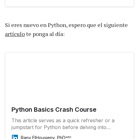
following command and pressing Enter: Step 4:
After Homebrew is installed, run the following
command to update it: Not
Si eres nuevo en Python, espero que el siguiente
artículo
te ponga al día:
Python Basics Crash Course
This article serves as a quick refresher or a
jumpstart for Python before delving into
machine learning concepts. While it is not a
Rany ElHousieny, PhDᴬᴮᴰ