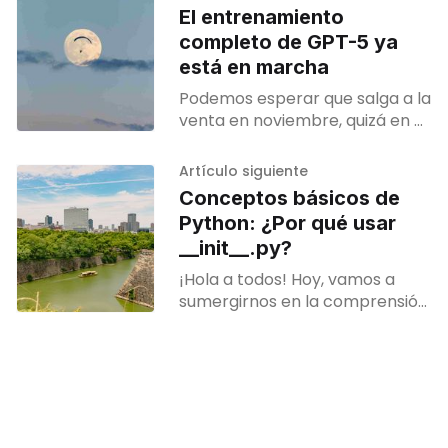
El entrenamiento
completo de GPT-5 ya
está en marcha
Podemos esperar que salga a la
venta en noviembre, quizá en el
segundo aniversario del
lanzamiento del legendario
Artículo siguiente
ChatGPT.
Conceptos básicos de
Python: ¿Por qué usar
__init__.py?
¡Hola a todos! Hoy, vamos a
sumergirnos en la comprensión
de __init__.py en Python, un
pequeño archivo que hace
algunas grandes cosas. Vamos
a