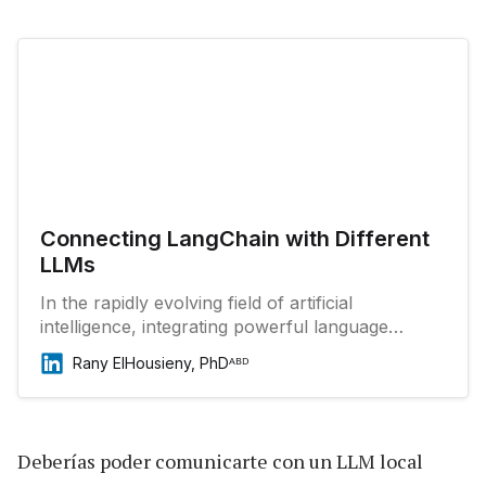
Connecting LangChain with Different
LLMs
In the rapidly evolving field of artificial
intelligence, integrating powerful language
models into your applications can be a game-
Rany ElHousieny, PhDᴬᴮᴰ
changer. LangChain, in conjunction with Azure
OpenAI, offers a robust framework for
leveraging state-of-the-art language models to
build intelligent applications.
Deberías poder comunicarte con un LLM local