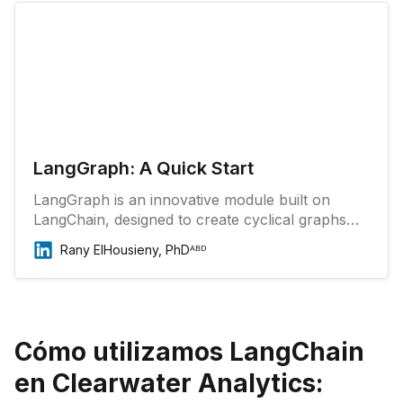
LangGraph: A Quick Start
LangGraph is an innovative module built on
LangChain, designed to create cyclical graphs
for AI agent runtimes. It provides the flexibility to
Rany ElHousieny, PhDᴬᴮᴰ
implement state-machine-like behaviors,
enhancing decision-making processes.
Cómo utilizamos LangChain
en Clearwater Analytics: