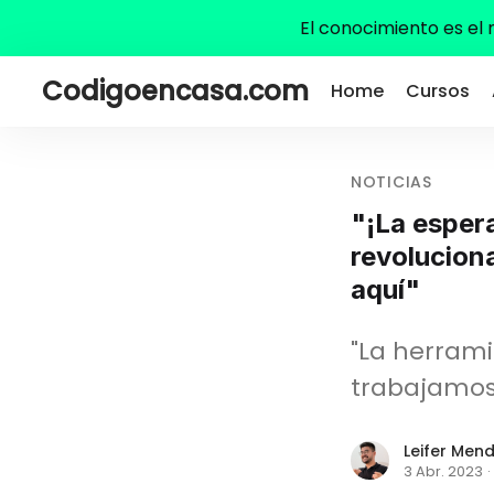
El conocimiento es el
Codigoencasa.com
Home
Cursos
NOTICIAS
"¡La esper
revoluciona
aquí"
"La herram
trabajamos:
Leifer Men
3 Abr. 2023
·