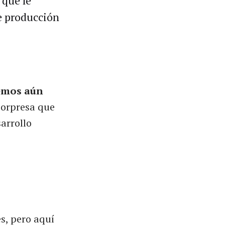
 que le
de producción
emos aún
sorpresa que
arrollo
s, pero aquí