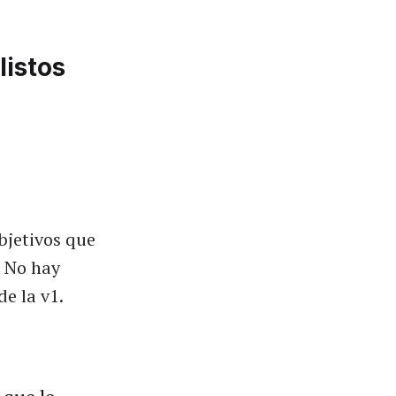
listos
bjetivos que
. No hay
e la v1.