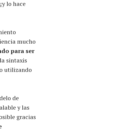
 ¡y lo hace
miento
riencia mucho
ado para ser
da sintaxis
o utilizando
delo de
lable y las
osible gracias
e