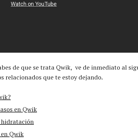
abes de que se trata Qwik, ve de inmediato al sig
los relacionados que te estoy dejando.
wik?
pasos en Qwik
 hidratación
 en Qwik