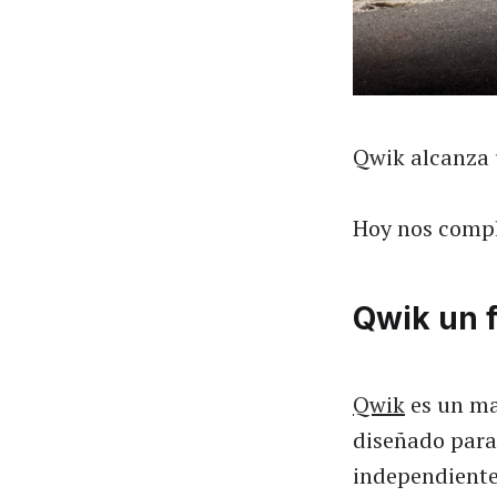
Qwik alcanza 
Hoy nos compl
Qwik un 
Qwik
es un ma
diseñado para
independient