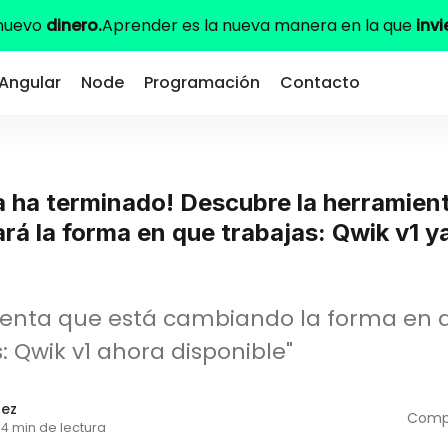
 nuevo
dinero.
Aprender es la nueva manera en la que
invi
Angular
Node
Programación
Contacto
a ha terminado! Descubre la herramien
rá la forma en que trabajas: Qwik v1 y
ienta que está cambiando la forma en 
 Qwik v1 ahora disponible"
dez
Compa
4 min de lectura