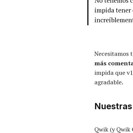
No tenemos c
impida tener 
increíblement
Necesitamos t
más comenta
impida que v1
agradable.
Nuestras 
Qwik (y Qwik C