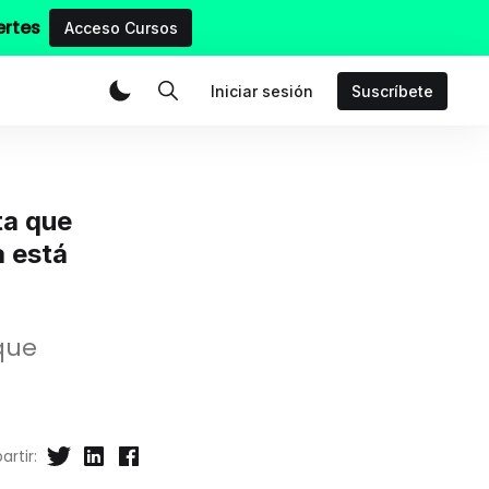
ertes
Acceso Cursos
Iniciar sesión
Suscríbete
ta que
a está
que
rtir: