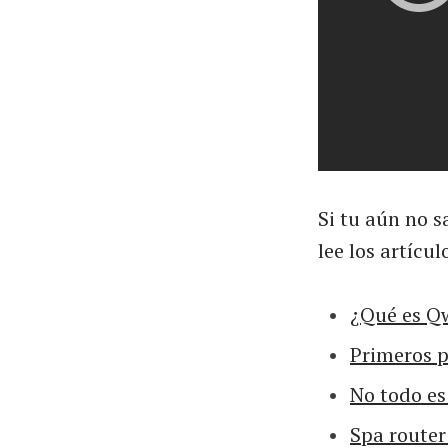
Si tu aún no s
lee los artícu
¿Qué es Q
Primeros 
No todo es
Spa router