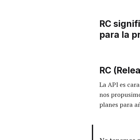
RC signif
para la p
RC (Relea
La API es car
nos propusimo
planes para añ