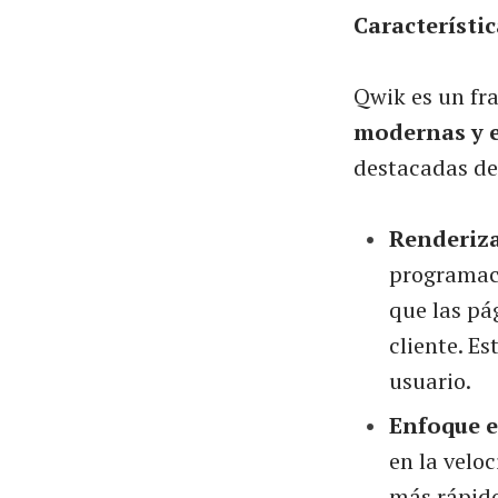
Característic
Qwik es un fr
modernas y e
destacadas de
Renderiza
programaci
que las pá
cliente. Es
usuario.
Enfoque e
en la veloc
más rápido