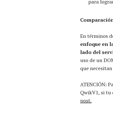
para logra
Comparación
En términos d
enfoque en la
lado del serv
uso de un DOM
que necesitan 
ATENCIÓN: Par
QwikV1, si tu 
post.