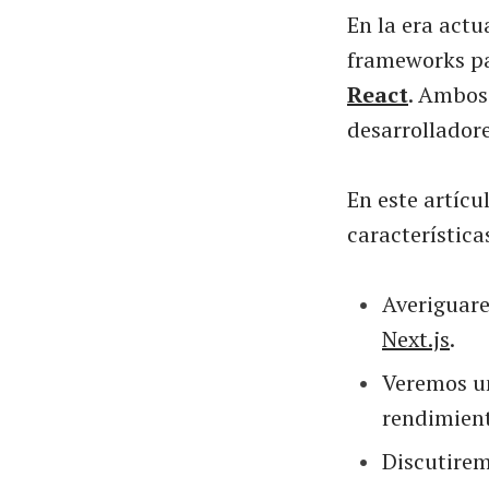
En la era act
frameworks pa
React
. Ambos
desarrollador
En este artíc
característica
Averiguare
Next.js
.
Veremos u
rendimien
Discutirem