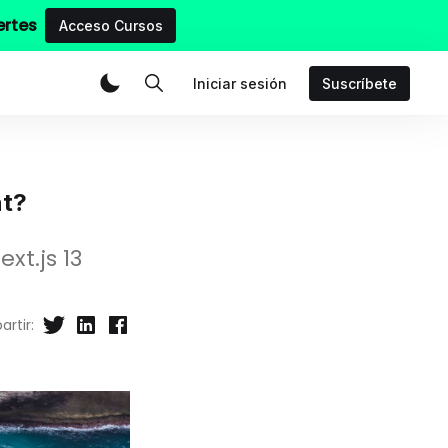
ertes
Acceso Cursos
Iniciar sesión
Suscríbete
nt?
xt.js 13
rtir: