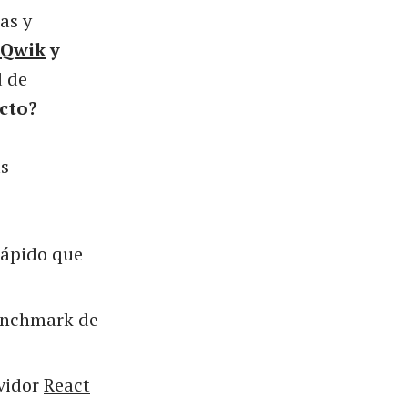
as y
Qwik
y
d de
ecto?
us
rápido que
enchmark de
vidor
React