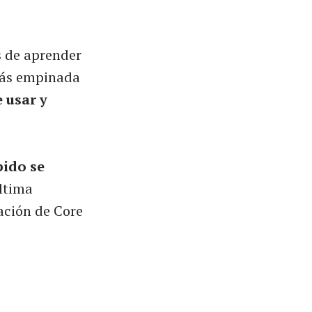
s de aprender
 más empinada
e usar y
pido se
última
ación de Core