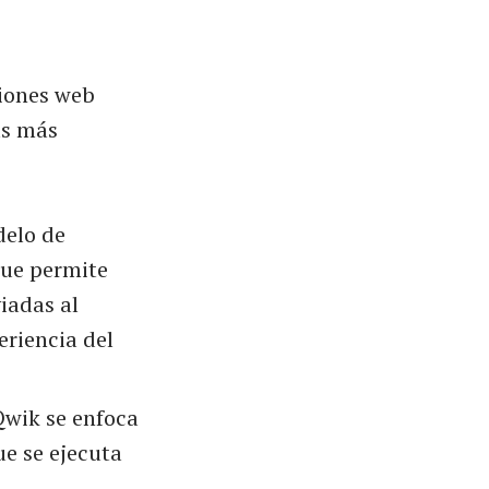
ciones web
as más
delo de
que permite
viadas al
eriencia del
Qwik se enfoca
ue se ejecuta