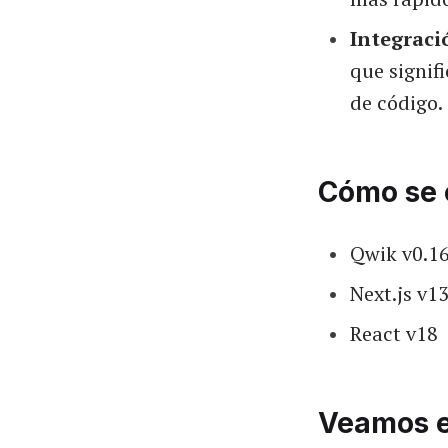
Integraci
que signifi
de código.
Cómo se 
Qwik v0.1
Next.js v1
React v18
Veamos e