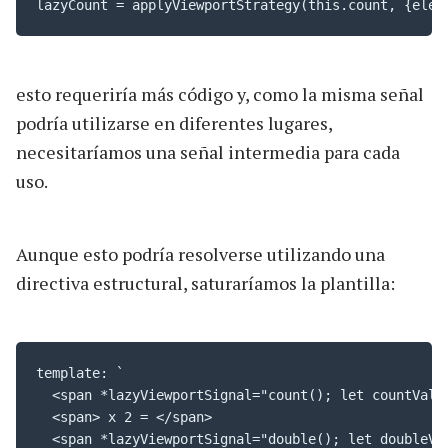
lazyCount = applyViewportStrategy(this.count, {elem
esto requeriría más código y, como la misma señal
podría utilizarse en diferentes lugares,
necesitaríamos una señal intermedia para cada
uso.
Aunque esto podría resolverse utilizando una
directiva estructural, saturaríamos la plantilla:
template: `

  <span *lazyViewportSignal="count(); let countValue
  <span> x 2 = </span>

  <span *lazyViewportSignal="double(); let doubleVal