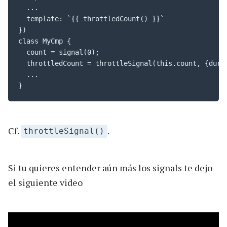
  ...

  template: `{{ throttledCount() }}`

})

class MyCmp {

  count = signal(0);

  throttledCount = throttleSignal(this.count, {durat
  ...

}
Cf.
.
throttleSignal()
Si tu quieres entender aún más los signals te dejo
el siguiente video