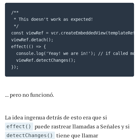
/**

 * This doesn't work as expected!

 */

const viewRef = vcr.createEmbeddedView(templateRef);
viewRef.detach();

effect(() => {

  console.log('Yeay! we are in!'); // if called more
  viewRef.detectChanges();

});
... pero no funcionó.
La idea ingenua detrás de esto era que si
puede rastrear llamadas a Señales y si
effect()
tiene que llamar
detectChanges()