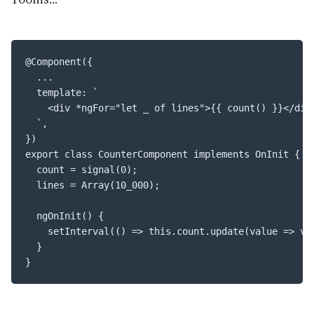
@Component({

  ...

  template: `

    <div *ngFor="let _ of lines">{{ count() }}</div>
  `,

})

export class CounterComponent implements OnInit {

  count = signal(0);

  lines = Array(10_000);

  ngOnInit() {

    setInterval(() => this.count.update(value => val
  }

}