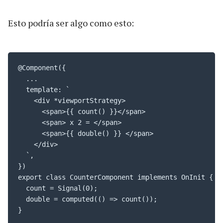
Esto podría ser algo como esto:
@Component({

  ...

  template: `

    <div *viewportStrategy>

      <span>{{ count() }}</span>

      <span> x 2 = </span>

      <span>{{ double() }} </span>

    </div>

  `,

})

export class CounterComponent implements OnInit {

  count = Signal(0);

  double = computed(() => count());

}