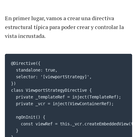
En primer lugar, vamos a crear una directiva
estructural típica para poder crear y controlar la
vista incrustada.
@Directive({

  standalone: true,

  selector: '[viewportStrategy]',

})

class ViewportStrategyDirective {

  private _templateRef = inject(TemplateRef);

  private _vcr = inject(ViewContainerRef);

  ngOnInit() {

    const viewRef = this._vcr.createEmbeddedView(thi
  }
