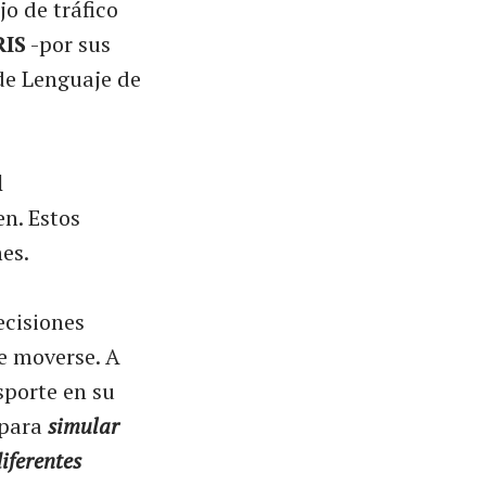
o de tráfico
IS
-por sus
de Lenguaje de
l
en. Estos
es.
ecisiones
de moverse. A
sporte en su
 para
simular
diferentes