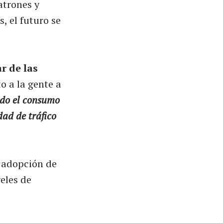
atrones y
, el futuro se
r de las
o a la gente a
ado el consumo
dad de tráfico
a adopción de
eles de