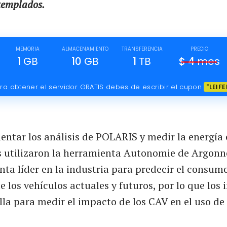
templados.
MEMORIA
ALMACENAMIENTO
TRANSFERENCIA
PRECIO
1
GB
10
GB
1
TB
$
4
mes
ra obtener el servidor GRATIS debes de escribir el cupon
"LEIFE
ntar los análisis de POLARIS y medir la energía 
s utilizaron la herramienta Autonomie de Argon
nta líder en la industria para predecir el consum
 los vehículos actuales y futuros, por lo que los 
lla para medir el impacto de los CAV en el uso de 