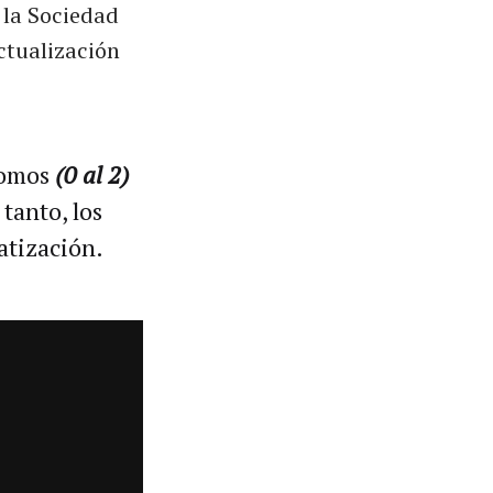
 la Sociedad
actualización
nomos
(0 al 2)
tanto, los
atización.