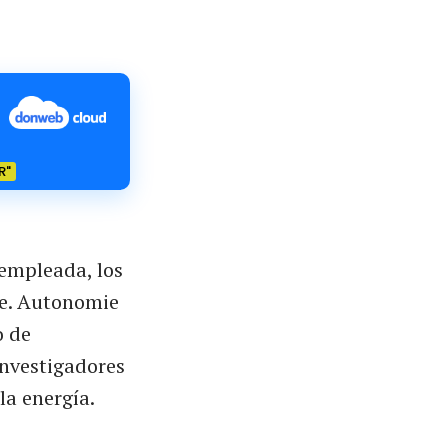
R"
empleada, los
ne. Autonomie
o de
investigadores
la energía.