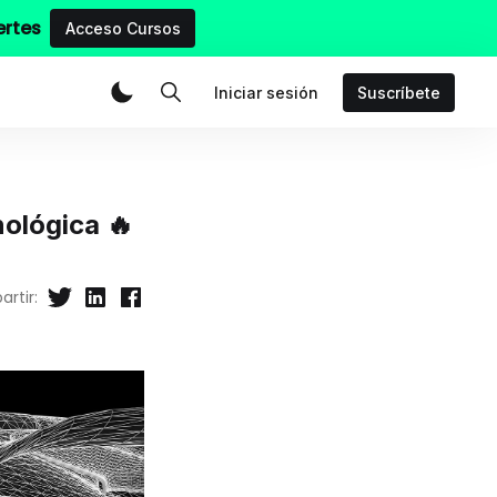
ertes
Acceso Cursos
Iniciar sesión
Suscríbete
ológica 🔥
rtir: