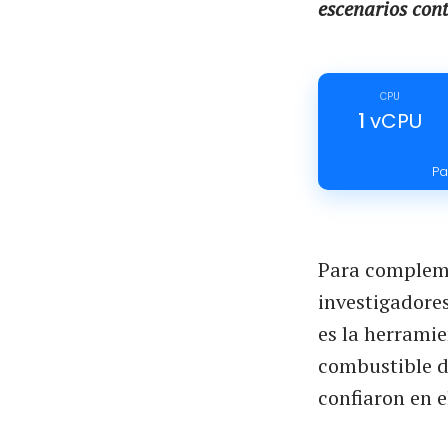
escenarios con
CPU
1
vCPU
Pa
Para compleme
investigadore
es la herramie
combustible de
confiaron en e