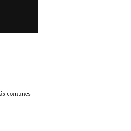
 más comunes
.