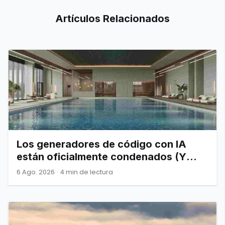
Artículos
Relacionados
Los generadores de código con IA
están oficialmente condenados (Y
Joel Spolsky nos lo advirtió)
6 Ago. 2026
·
4 min de lectura