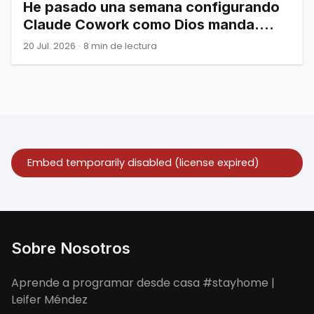
He pasado una semana configurando
Claude Cowork como Dios manda.
Esto es todo lo que de verdad
20 Jul. 2026
·
8 min de lectura
necesitas saber.
Sobre Nosotros
Aprende a programar desde casa #stayhome |
Leifer Méndez