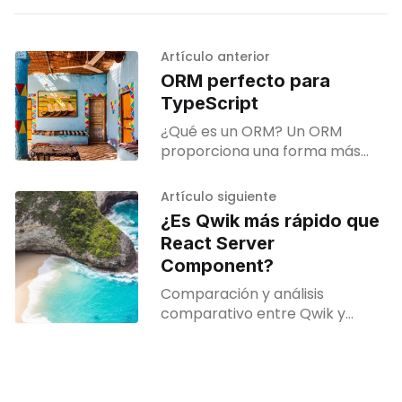
Artículo anterior
ORM perfecto para
TypeScript
¿Qué es un ORM? Un ORM
proporciona una forma más
sencilla de interactuar con
bases de datos en una
Artículo siguiente
aplicación, permite a los
¿Es Qwik más rápido que
desarrolladores trabajar con
React Server
datos utilizando objetos.
Component?
Comparación y análisis
comparativo entre Qwik y
Next.js 13