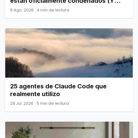
están oficialmente condenados (Y
Joel Spolsky nos lo advirtió)
6 Ago. 2026
·
4 min de lectura
25 agentes de Claude Code que
realmente utilizo
29 Jul. 2026
·
5 min de lectura