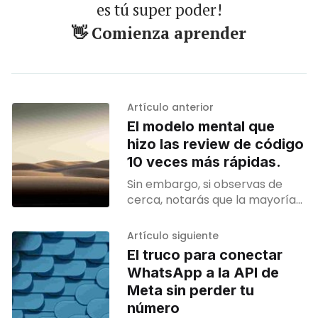
es tú super poder!
👋 Comienza aprender
Artículo anterior
El modelo mental que
hizo las review de código
10 veces más rápidas.
Sin embargo, si observas de
cerca, notarás que la mayoría
de los tutoriales actuales se
centran en ecosistemas de
Artículo siguiente
Python como LangChain o
El truco para conectar
LlamaIndex.
WhatsApp a la API de
Meta sin perder tu
número