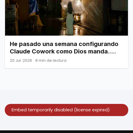
He pasado una semana configurando
Claude Cowork como Dios manda.
Esto es todo lo que de verdad
20 Jul. 2026
·
8 min de lectura
necesitas saber.