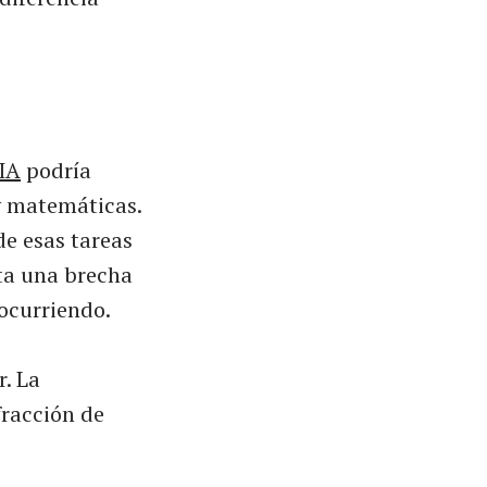
IA
podría
y matemáticas.
e esas tareas
nta una brecha
 ocurriendo.
r. La
fracción de