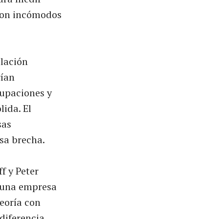
 son incómodos
lación
rían
cupaciones y
ida. El
sas
sa brecha.
f y Peter
guna empresa
eoría con
diferencia