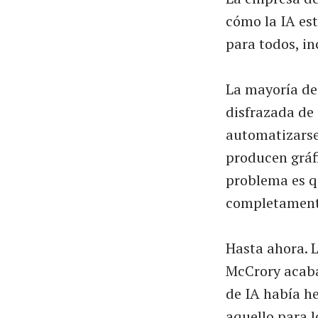
cómo la IA es
para todos, in
La mayoría de
disfrazada de 
automatizarse
producen gráfi
problema es qu
completamente
Hasta ahora. 
McCrory acaba
de IA había h
aquello para l