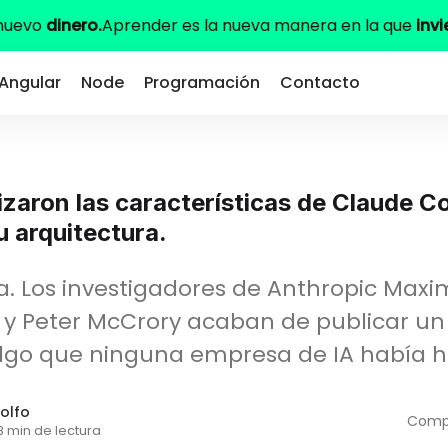
 nuevo
dinero.
Aprender es la nueva manera en la que
invi
Angular
Node
Programación
Contacto
izaron las características de Claude C
su arquitectura.
. Los investigadores de Anthropic Maxi
 y Peter McCrory acaban de publicar un
lgo que ninguna empresa de IA había 
olfo
Compa
8 min de lectura