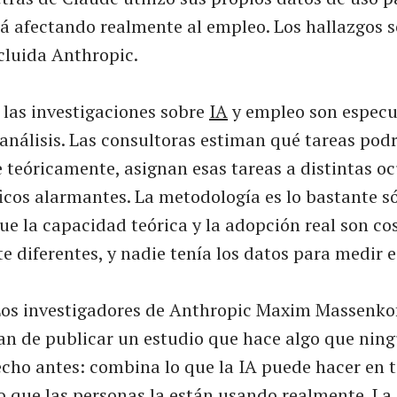
tá afectando realmente al empleo. Los hallazgos
cluida Anthropic.
 las investigaciones sobre
IA
y empleo son especu
análisis. Las consultoras estiman qué tareas pod
 teóricamente, asignan esas tareas a distintas o
cos alarmantes. La metodología es lo bastante sól
e la capacidad teórica y la adopción real son co
 diferentes, y nadie tenía los datos para medir e
Los investigadores de Anthropic Maxim Massenkof
n de publicar un estudio que hace algo que nin
echo antes: combina lo que la IA puede hacer en t
o que las personas la están usando realmente. La 