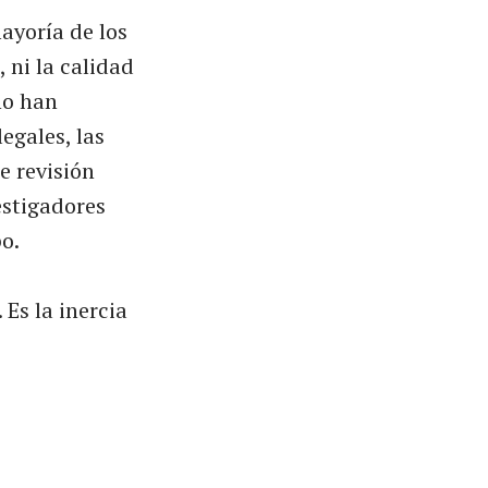
ayoría de los
 ni la calidad
no han
egales, las
e revisión
estigadores
o.
 Es la inercia