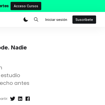
ertes
Acceso Cursos
Iniciar sesión
Suscríbete
ode. Nadie
m
 estudio
hecho antes
rtir: