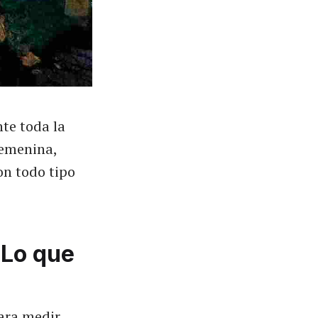
te toda la
femenina,
on todo tipo
 Lo que
para medir