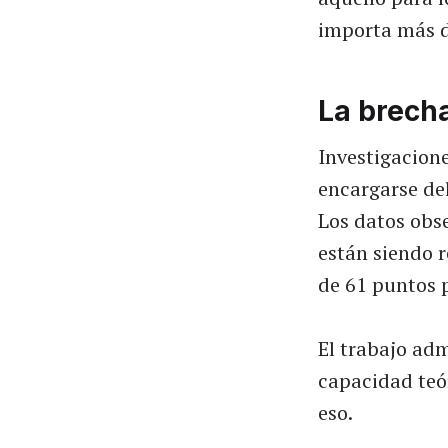
importa más d
La brecha
Investigacion
encargarse de
Los datos obs
están siendo r
de 61 puntos p
El trabajo adm
capacidad teór
eso.