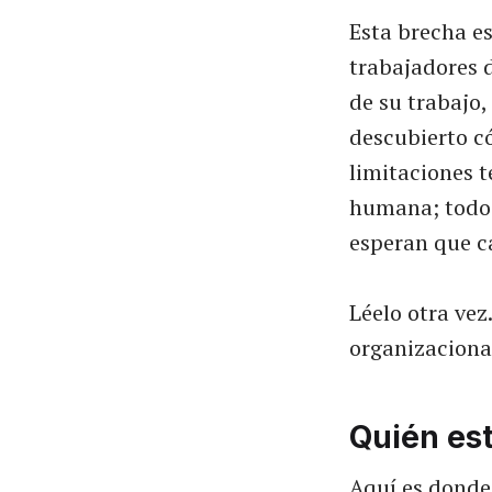
Esta brecha e
trabajadores d
de su trabajo,
descubierto có
limitaciones t
humana; todo e
esperan que c
Léelo otra vez
organizacional
Quién es
Aquí es donde