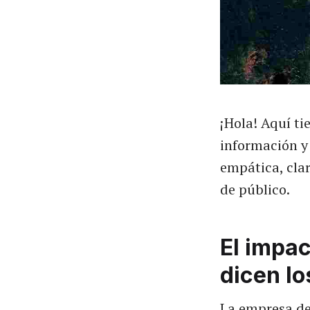
¡Hola! Aquí t
información y
empática, clar
de público.
El impac
dicen lo
La empresa de