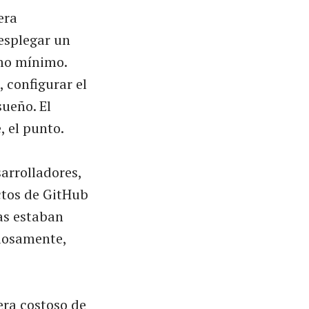
era
desplegar un
omo mínimo.
 configurar el
sueño. El
, el punto.
arrolladores,
ctos de GitHub
as estaban
ciosamente,
era costoso de