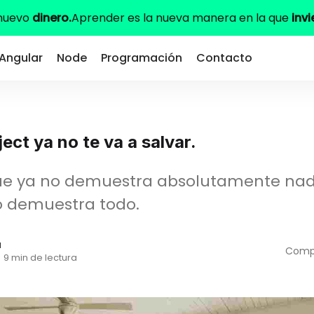
 nuevo
dinero.
Aprender es la nueva manera en la que
invi
Angular
Node
Programación
Contacto
ject ya no te va a salvar.
gue ya no demuestra absolutamente nad
o demuestra todo.
a
Compa
·
9 min de lectura