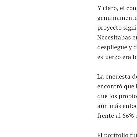
Y claro, el co
genuinamente d
proyecto sign
Necesitabas en
despliegue y d
esfuerzo era b
La encuesta de
encontró que 
que los propi
aún más enfoc
frente al 66% 
El portfolio 