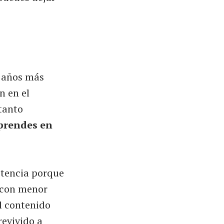
e años más
n en el
tanto
aprendes en
istencia porque
s con menor
el contenido
revivido a