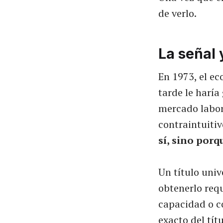
de verlo.
La señal 
En 1973, el e
tarde le haría
mercado labor
contraintuiti
sí, sino porq
Un título univ
obtenerlo req
capacidad o co
exacto del tí