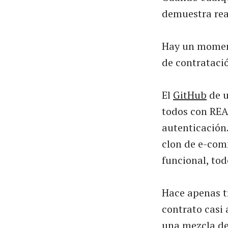
demuestra rea
Hay un momento
de contrataci
El
GitHub
de u
todos con REA
autenticación.
clon de e-com
funcional, tod
Hace apenas tr
contrato casi
una mezcla de