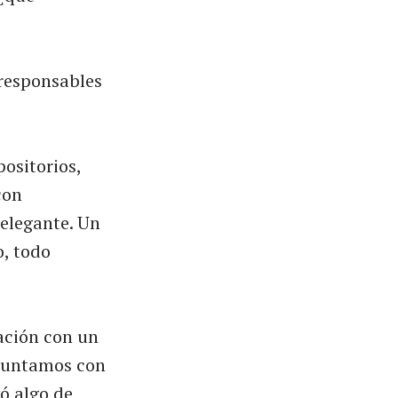
 responsables
ositorios,
con
 elegante. Un
o, todo
sación con un
eguntamos con
ó algo de