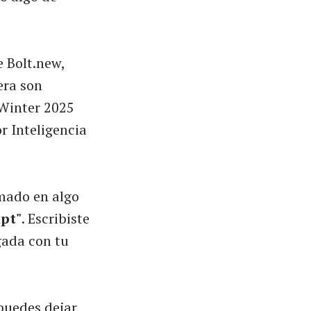
 Bolt.new,
era son
 Winter 2025
r Inteligencia
rmado en algo
pt"
. Escribiste
gada con tu
 puedes dejar