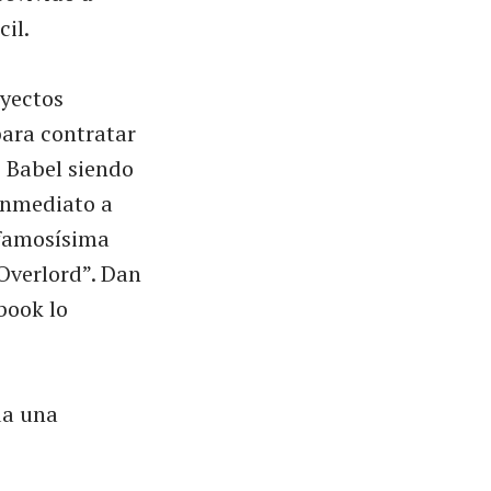
cil.
oyectos
para contratar
 Babel siendo
 inmediato a
a famosísima
Overlord”. Dan
book lo
da una