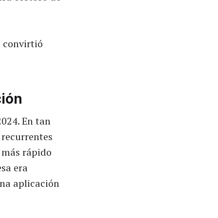
 convirtió
ción
2024. En tan
 recurrentes
o más rápido
esa era
na aplicación