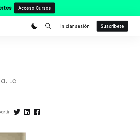
ertes
Acceso Cursos
Iniciar sesión
Suscríbete
a. La
rtir: