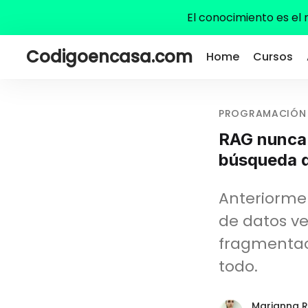
El conocimiento es el
Codigoencasa.com
Home
Cursos
PROGRAMACIÓN
RAG nunca 
búsqueda d
Anteriormen
de datos ve
fragmentaci
todo.
Marianna R