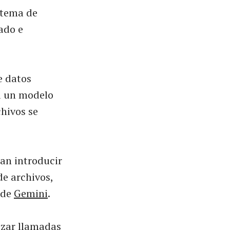
stema de
ado e
e datos
 a un modelo
hivos se
an introducir
de archivos,
 de
Gemini
.
izar llamadas