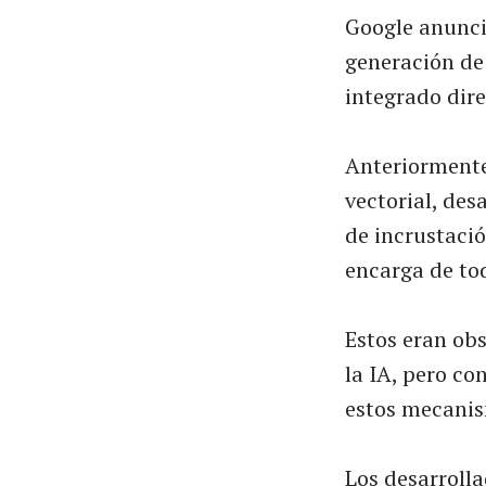
Google anunci
generación de
integrado dir
Anteriormente
vectorial, des
de incrustaci
encarga de to
Estos eran ob
la IA, pero co
estos mecanis
Los desarroll