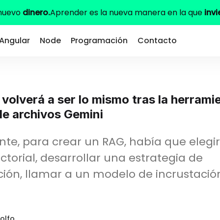
 nuevo
dinero.
Aprender es la nueva manera en la que
invi
Angular
Node
Programación
Contacto
volverá a ser lo mismo tras la herrami
e archivos Gemini
te, para crear un RAG, había que elegi
ctorial, desarrollar una estrategia de
ón, llamar a un modelo de incrustación
olfo