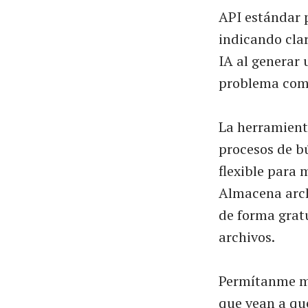
API estándar 
indicando clar
IA al generar 
problema comú
La herramient
procesos de bú
flexible para 
Almacena arch
de forma gratu
archivos.
Permítanme mo
que vean a qué