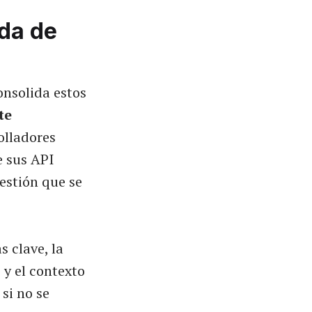
da de
onsolida estos
te
olladores
e sus API
estión que se
 clave, la
y el contexto
si no se