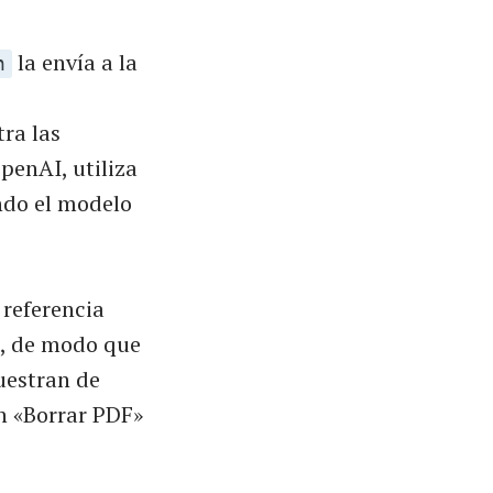
la envía a la
h
ra las
penAI, utiliza
ndo el modelo
 referencia
o, de modo que
uestran de
n «Borrar PDF»