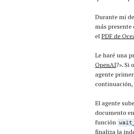
Durante mi des
más presente e
el
PDF de Oce
Le haré una pr
OpenAI
?». Si
agente primer
continuación, 
El agente sub
documento en 
función
wait
finaliza la in