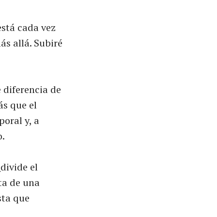
está cada vez
ás allá. Subiré
 diferencia de
ás que el
oral y, a
o.
i
divide el
ta de una
ta que