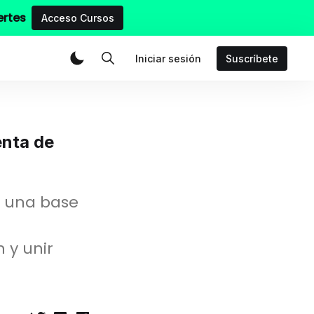
ertes
Acceso Cursos
Iniciar sesión
Suscríbete
enta de
r una base
 y unir