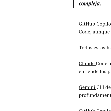
compleja.
GitHub
Copilo
Code, aunque 
Todas estas h
Claude
Code a
entiende los p
Gemini
CLI de
profundamente
GitHub
Copilo