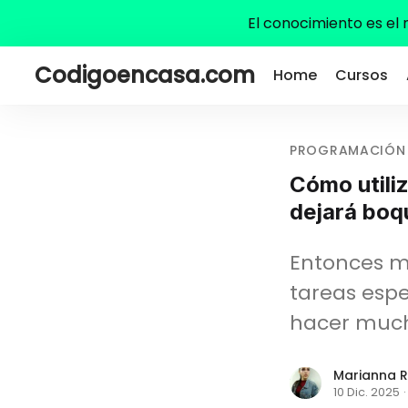
El conocimiento es el
Codigoencasa.com
Home
Cursos
PROGRAMACIÓN
Cómo utiliz
dejará boq
Entonces me
tareas espe
hacer much
Marianna R
10 Dic. 2025
·