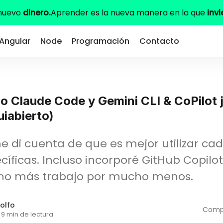
 nuevo
dinero.
Aprender es la nueva manera en la que
invi
Angular
Node
Programación
Contacto
o Claude Code y Gemini CLI & CoPilot 
uiabierto)
 di cuenta de que es mejor utilizar ca
cíficas. Incluso incorporé GitHub Copilo
o más trabajo por mucho menos.
olfo
Compa
9 min de lectura