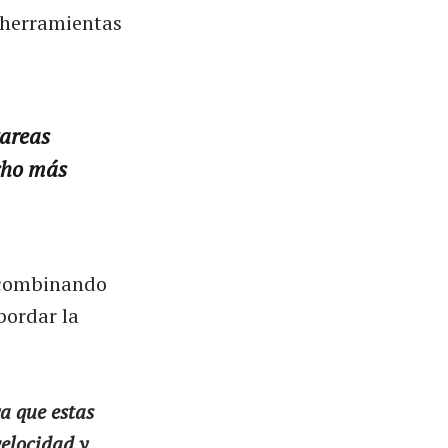
s herramientas
tareas
cho más
r combinando
bordar la
a que estas
velocidad y