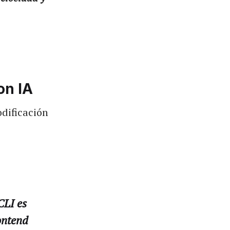
on IA
odificación
CLI es
ontend