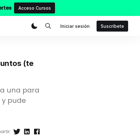
ertes
Acceso Cursos
Iniciar sesión
Suscríbete
juntos (te
da una para
t y pude
rtir: