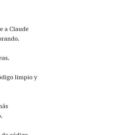
le a Claude
orando.
eas.
ódigo limpio y
más
.
 de código.