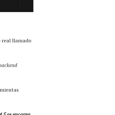
 real llamado
 backend
amientas
4.5 se encarga