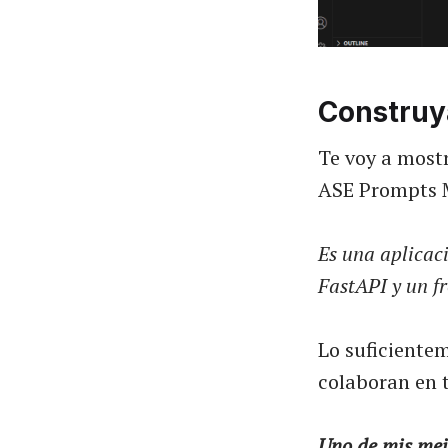
Construy
Te voy a most
ASE Prompts 
Es una aplicac
FastAPI y un f
Lo suficiente
colaboran en t
Uno de mis mejo