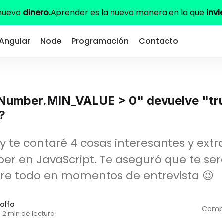
 nuevo
dinero.
Aprender es la nueva manera en la que
invi
Angular
Node
Programación
Contacto
Number.MIN_VALUE > 0" devuelve "tr
?
oy te contaré 4 cosas interesantes y ext
er en JavaScript. Te aseguró que te se
bre todo en momentos de entrevista 😉
olfo
Compa
·
2 min de lectura