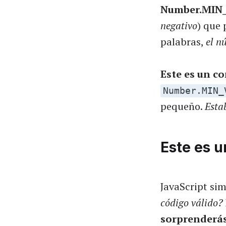
Number.MIN
negativo
) que 
palabras,
el n
Este es un c
Number.MIN_
pequeño.
Esta
Este es u
JavaScript si
código válido?
sorprenderás