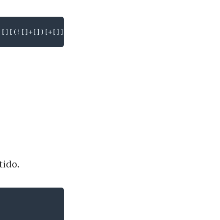
([][(![]+[])[+[]]+(![]+[])[!+[]+!+[]]+(![]+[])[+!+[]]+(!
tido.