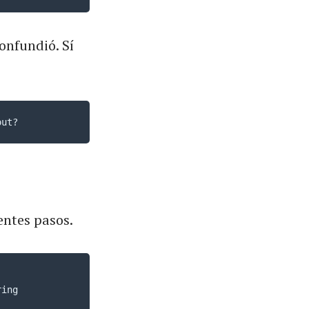
onfundió. Sí
out?
entes pasos.
ing
