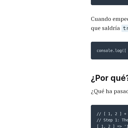
Cuando empecé
que saldría
t
console.log([
¿Por qué
¿Qué ha pasa
// [ 1, 2 ] + 
// Step 1: Th
[ 1, 2 ] => '1