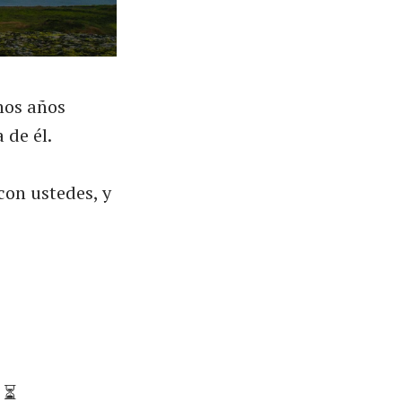
hos años
 de él.
con ustedes, y
?
⏳