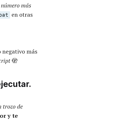
l número más
en otras
oat
o negativo más
cript
🫣
jecutar.
n trozo de
or y te