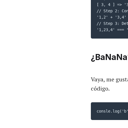
[ 3, 4 ] => '3
// Step 2: Con
'1,2' + '3,4' 
// Step 3: De
'1,23,4' === 
¿BaNaNa
Vaya, me gust
código.
consle.log('b