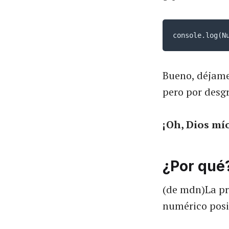
console.log(N
Bueno, déjame 
pero por desgr
¡Oh, Dios mí
¿Por qué
(de mdn)La p
numérico posi