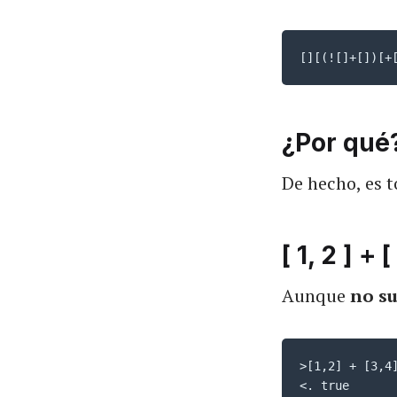
[][(![]+[])[+
¿Por qué
De hecho, es t
[ 1, 2 ] + 
Aunque
no s
>[1,2] + [3,4]
<. true