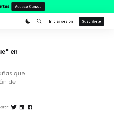
ertes
Acceso Cursos
Iniciar sesión
Suscríbete
ue" en
rañas que
rán de
rtir: