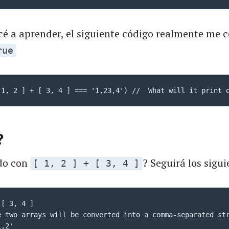
 a aprender, el siguiente código realmente me c
rue
 1, 2 ] + [ 3, 4 ] === '1,23,4') //  What will it print 
?
do con
? Seguirá los sigui
[ 1, 2 ] + [ 3, 4 ]
[ 3, 4 ]

e two arrays will be converted into a comma-separated str
,2'
