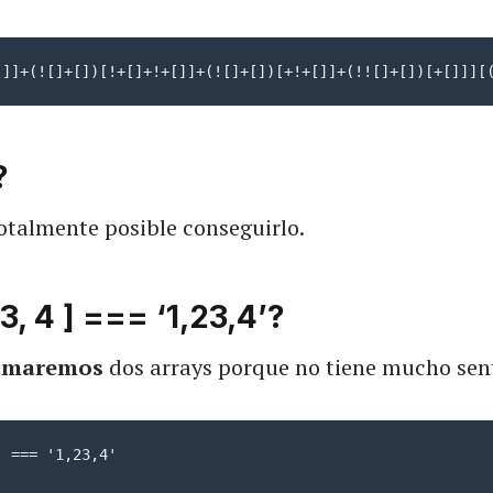
[]]+(![]+[])[!+[]+!+[]]+(![]+[])[+!+[]]+(!![]+[])[+[]]][
?
otalmente posible conseguirlo.
[ 3, 4 ] === ‘1,23,4’?
umaremos
dos arrays porque no tiene mucho sen
 === '1,23,4'
