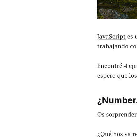
JavaScript
es 
trabajando con
Encontré 4 ej
espero que los
¿Number.
Os sorprender
¿Qué nos va r