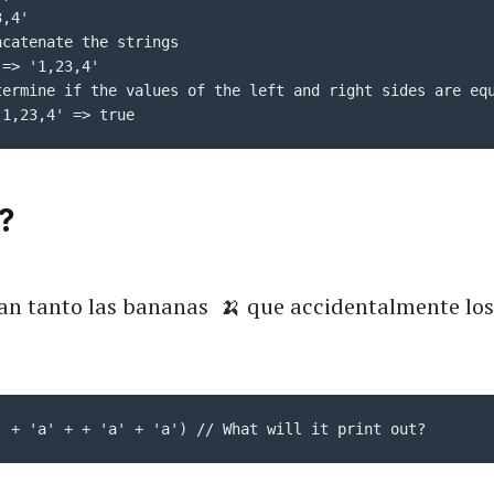
,4'

catenate the strings

=> '1,23,4'

termine if the values of the left and right sides are equ
'1,23,4' => true
?
an tanto las bananas 🍌 que accidentalmente los
' + 'a' + + 'a' + 'a') // What will it print out?