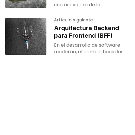
una nueva era de la
programación. Ya no había que
esperar a que Stackoverflow
Artículo siguiente
tuviera la respuesta a una
Arquitectura Backend
pregunta de programación.
para Frontend (BFF)
En el desarrollo de software
moderno, el cambio hacia los
microservicios, las
arquitecturas nativas de la
nube y una gama cada vez
mayor de dispositivos cliente
(aplicaciones móviles,
aplicaciones web, IoT, etc.) ha
hecho necesarios nuevos
paradigmas arquitectónicos.