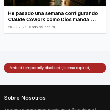
He pasado una semana configurando
Claude Cowork como Dios manda.
Esto es todo lo que de verdad
20 Jul. 2026
·
8 min de lectura
necesitas saber.
Sobre Nosotros
Aprende a programar desde casa #stayhome |