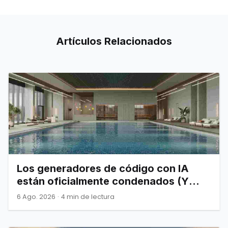
Artículos
Relacionados
Los generadores de código con IA
están oficialmente condenados (Y
Joel Spolsky nos lo advirtió)
6 Ago. 2026
·
4 min de lectura