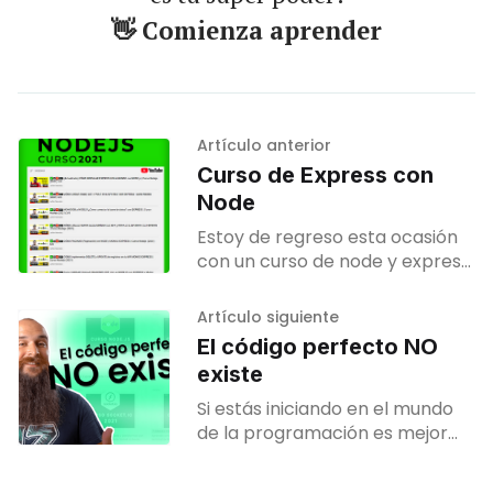
👋 Comienza aprender
Artículo anterior
Curso de Express con
Node
Estoy de regreso esta ocasión
con un curso de node y express
el cual te servirá para
complementar los
Artículo siguiente
conocimientos que adquiriste
El código perfecto NO
con los tutoriales
existe
Si estás iniciando en el mundo
de la programación es mejor
que te prepares mentalmente
a escuchar "ese código es una