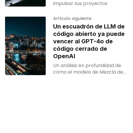
impulsar sus proyectos
Artículo siguiente
Un escuadrón de LLM de
código abierto ya puede
vencer al GPT-4o de
código cerrado de
OpenAI
Un análisis en profundidad de
cómo el modelo de Mezcla de
Agentes (MoA) aprovecha las
ventajas colectivas de múltiples
LLM de código abierto y supera
el rendimiento de GPT-4o de
OpenAI.