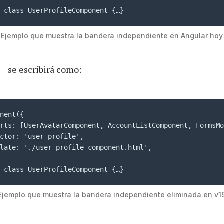
 class UserProfileComponent {…}
Ejemplo que muestra la bandera independiente en Angular hoy
se escribirá como:
nent({

rts: [UserAvatarComponent, AccountListComponent, FormsMo
ctor: 'user-profile',

late: './user-profile-component.html',

 class UserProfileComponent {…}
Ejemplo que muestra la bandera independiente eliminada en v1