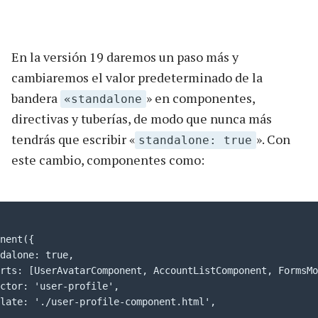
En la versión 19 daremos un paso más y
cambiaremos el valor predeterminado de la
bandera
» en componentes,
«standalone
directivas y tuberías, de modo que nunca más
tendrás que escribir «
». Con
standalone: true
este cambio, componentes como:
nent({

dalone: true,

rts: [UserAvatarComponent, AccountListComponent, FormsMo
ctor: 'user-profile',

late: './user-profile-component.html',
