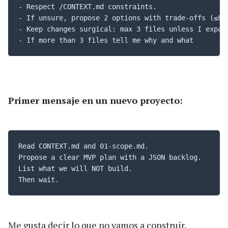
- Respect /CONTEXT.md constraints.

- If unsure, propose 2 options with trade-offs (≤80 
- Keep changes surgical: max 3 files unless I expand
- If more than 3 files tell me why and what
Primer mensaje en un nuevo proyecto:
Read CONTEXT.md and 01-scope.md. 

Propose a clear MVP plan with a JSON backlog. 

List what we will NOT build. 

Then wait.
Me gusta decir lo que no vamos a construir.