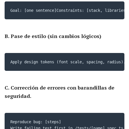
Goal: [one sentence]Constraints: [stack, libraries,
B. Pase de estilo (sin cambios lógicos)
Apply design tokens (font scale, spacing, radius). 
C. Corrección de errores con barandillas de
seguridad.
Reproduce bug: [steps] 

Write failing test first in /tests/[name].spec.ts. 
