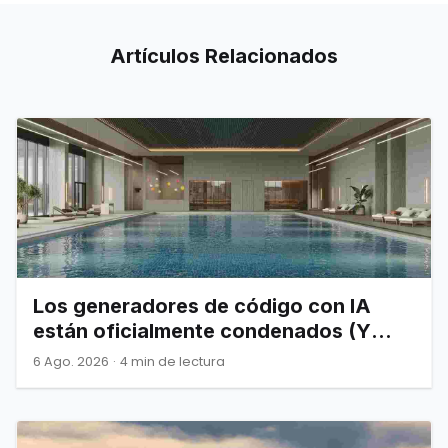
Artículos
Relacionados
Los generadores de código con IA
están oficialmente condenados (Y
Joel Spolsky nos lo advirtió)
6 Ago. 2026
·
4 min de lectura