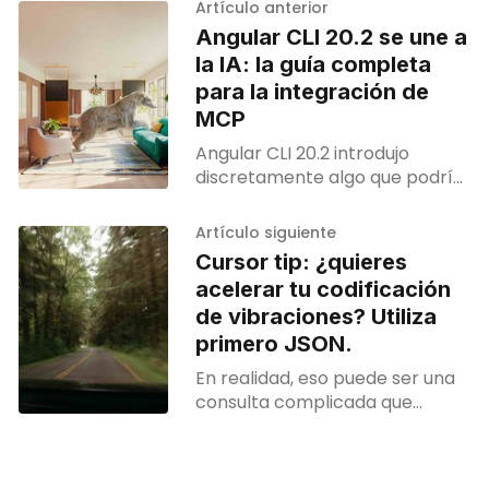
Artículo anterior
Angular CLI 20.2 se une a
la IA: la guía completa
para la integración de
MCP
Angular CLI 20.2 introdujo
discretamente algo que podría
cambiar radicalmente la forma
en que desarrollamos
Artículo siguiente
aplicaciones Angu
Cursor tip: ¿quieres
acelerar tu codificación
de vibraciones? Utiliza
primero JSON.
En realidad, eso puede ser una
consulta complicada que
implica varios pasos. Cuantos
más pasos introduzcamos, más
posibilidades hay de que algo