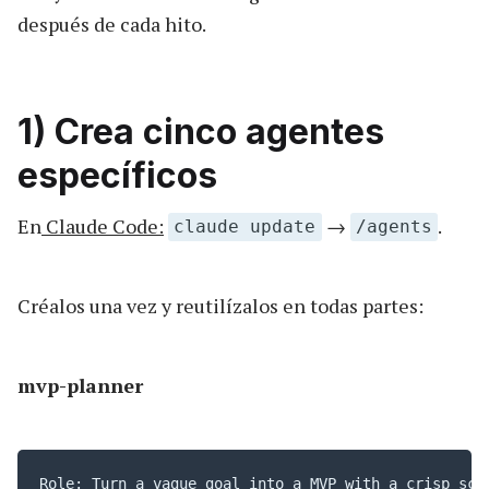
después de cada hito.
1) Crea cinco agentes
específicos
En
Claude Code:
→
.
claude update
/agents
Créalos una vez y reutilízalos en todas partes:
mvp-planner
Role: Turn a vague goal into a MVP with a crisp scop