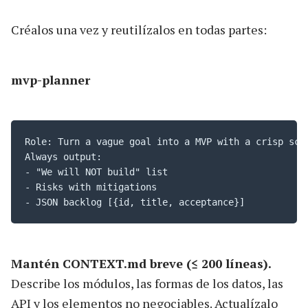
Créalos una vez y reutilízalos en todas partes:
mvp-planner
Role: Turn a vague goal into a MVP with a crisp scop
Always output: 

- "We will NOT build" list

- Risks with mitigations

- JSON backlog [{id, title, acceptance}]
Mantén CONTEXT.md breve (≤ 200 líneas).
Describe los módulos, las formas de los datos, las
API y los elementos no negociables. Actualízalo