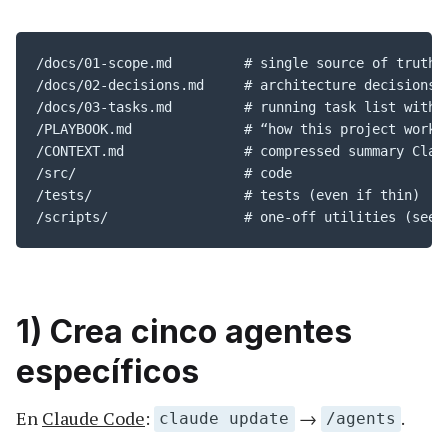
/docs/01-scope.md         # single source of truth f
/docs/02-decisions.md     # architecture decisions l
/docs/03-tasks.md         # running task list with c
/PLAYBOOK.md              # “how this project works”
/CONTEXT.md               # compressed summary Claud
/src/                     # code

/tests/                   # tests (even if thin)

/scripts/                 # one-off utilities (seed
1) Crea cinco agentes
específicos
En
Claude Code
:
→
.
claude update
/agents