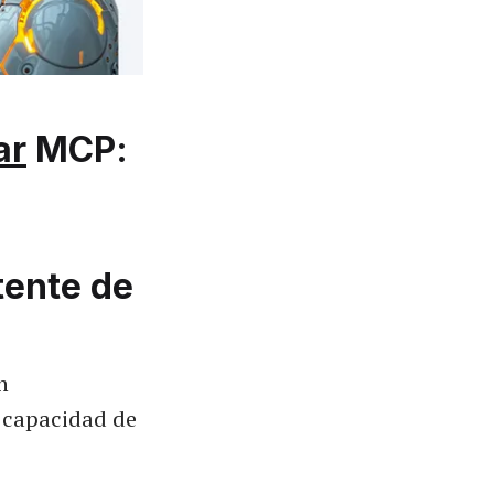
ar
MCP:
tente de
n
a capacidad de