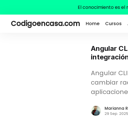
El conocimiento es el
Codigoencasa.com
Home
Cursos
Angular CLI
integració
Angular CLI
cambiar ra
aplicacion
Marianna R
29 Sep. 202