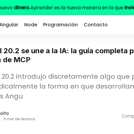
 nuevo
dinero.
Aprender es la nueva manera en la que
invi
Angular
Node
Programación
Contacto
 20.2 se une a la IA: la guía completa p
n de MCP
 20.2 introdujo discretamente algo que 
dicalmente la forma en que desarrolla
es Angu
olfo
Compa
5
·
5 min de lectura