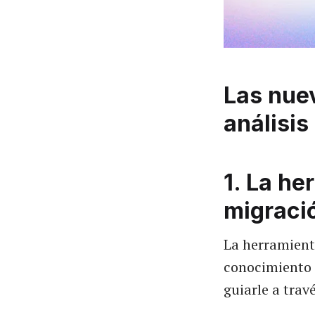
Las nue
análisis
1. La h
migraci
La herramient
conocimiento 
guiarle a travé