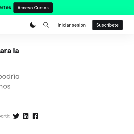
ertes
Acceso Cursos
Iniciar sesión
Suscríbete
ara la
podría
mos
rtir: