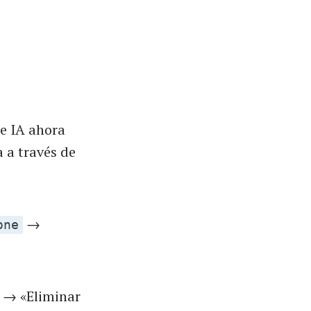
de IA ahora
a a través de
→
one
→ «Eliminar