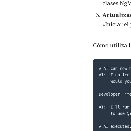
clases NgM
Actualiza
«Iniciar e
Cómo utiliza l
# AI can now h
AI: "I notice
     Would yo
Developer: "Ye
AI: "I'll run
     to use @
# AI executes