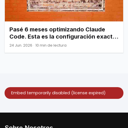
Pasé 6 meses optimizando Claude
Code. Esta es la configuración exacta
que por fin funcionó.
24 Jun. 2026
·
10 min de lectura
Sobre Nosotros