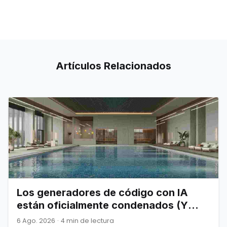
Artículos
Relacionados
Los generadores de código con IA
están oficialmente condenados (Y
Joel Spolsky nos lo advirtió)
6 Ago. 2026
·
4 min de lectura