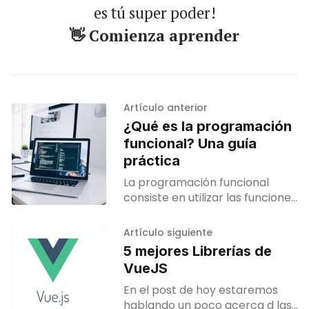
es tú super poder!
👋 Comienza aprender
Artículo anterior
¿Qué es la programación
funcional? Una guía
práctica
La programación funcional
consiste en utilizar las funciones
de la mejor manera posible
para crear un software limpio y
Artículo siguiente
fácil de mantener.
5 mejores Librerías de
VueJS
En el post de hoy estaremos
hablando un poco acerca d las