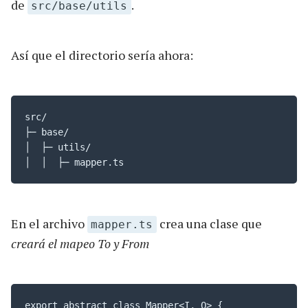
de
.
src/base/utils
Así que el directorio sería ahora:
src/

├─ base/

│  ├─ utils/

│  │  ├─ mapper.ts
En el archivo
crea una clase que
mapper.ts
creará el mapeo To y From
export abstract class Mapper<I, O> {
