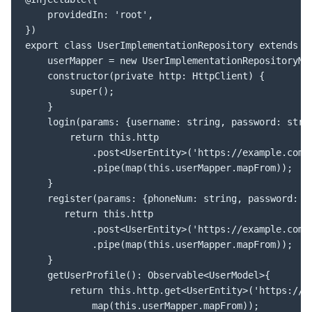
    providedIn: 'root',

})

export class UserImplementationRepository extends Us
    userMapper = new UserImplementationRepositoryMap
    constructor(private http: HttpClient) {

        super();

    }

    login(params: {username: string, password: strin
        return this.http

            .post<UserEntity>('https://example.com/l
            .pipe(map(this.userMapper.mapFrom));

    }

    register(params: {phoneNum: string, password: st
       return this.http

            .post<UserEntity>('https://example.com/r
            .pipe(map(this.userMapper.mapFrom));

    }

    getUserProfile(): Observable<UserModel>{

        return this.http.get<UserEntity>('https://ex
            map(this.userMapper.mapFrom));
