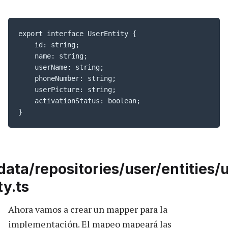
export interface UserEntity {

    id: string;

    name: string;

    userName: string;

    phoneNumber: string;

    userPicture: string;

    activationStatus: boolean;

}
data/repositories/user/entities/
ty.ts
Ahora vamos a crear un mapper para la
implementación. El mapeo mapeará las