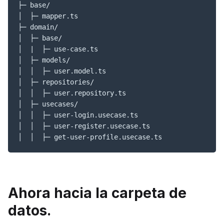
├─ base/

│  ├─ mapper.ts

├─ domain/

│  ├─ base/

│  |  ├─ use-case.ts

│  ├─ models/

│  │  ├─ user.model.ts

│  ├─ repositories/

│  │  ├─ user.repository.ts

│  ├─ usecases/

│  │  ├─ user-login.usecase.ts

│  │  ├─ user-register.usecase.ts

│  │  ├─ get-user-profile.usecase.ts
Ahora hacia la carpeta de
datos.