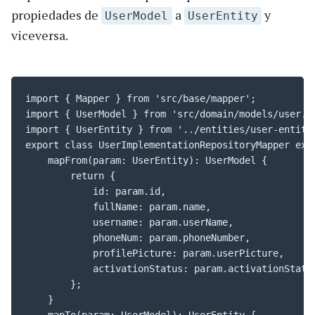
propiedades de
a
y
UserModel
UserEntity
viceversa.
import { Mapper } from 'src/base/mapper';

import { UserModel } from 'src/domain/models/user.mo
import { UserEntity } from '../entities/user-entity'
export class UserImplementationRepositoryMapper exte
    mapFrom(param: UserEntity): UserModel {

        return {

            id: param.id,

            fullName: param.name,

            username: param.userName,

            phoneNum: param.phoneNumber,

            profilePicture: param.userPicture,

            activationStatus: param.activationStatus
        };

    }

    mapTo(param: UserModel): UserEntity {
