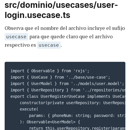
src/dominio/usecases/user-
login.usecase.ts
Observa que el nombre del archivo incluye el sufijo
para que quede claro que el archivo
usecase
respectivo es
.
usecase
import { Observable } from 'rxjs';

import { UseCase } from '../base/use-case';

import { UserModel } from '../models/user.model';

import { UserRepository } from '../repositories/user
export class UserRegisterUseCase implements UseCase
    constructor(private userRepository: UserReposito
    execute(

        params: { phoneNum: string; password: string
    ): Observable<UserModel> {

        return this.userRepository.register(params);