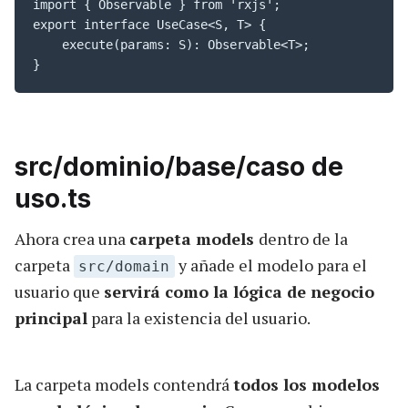
import { Observable } from 'rxjs';

export interface UseCase<S, T> {

    execute(params: S): Observable<T>;

}
src/dominio/base/caso de
uso.ts
Ahora crea una
carpeta models
dentro de la
carpeta
y añade el modelo para el
src/domain
usuario que
servirá como la lógica de negocio
principal
para la existencia del usuario.
La carpeta models contendrá
todos los modelos