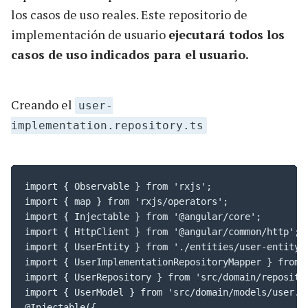
los casos de uso reales. Este repositorio de
implementación de usuario
ejecutará todos los
casos de uso indicados para el usuario.
Creando el
user-
implementation.repository.ts
import { Observable } from 'rxjs';

import { map } from 'rxjs/operators';

import { Injectable } from '@angular/core';

import { HttpClient } from '@angular/common/http';

import { UserEntity } from './entities/user-entity';
import { UserImplementationRepositoryMapper } from '
import { UserRepository } from 'src/domain/repositor
import { UserModel } from 'src/domain/models/user.mo
@Injectable({
