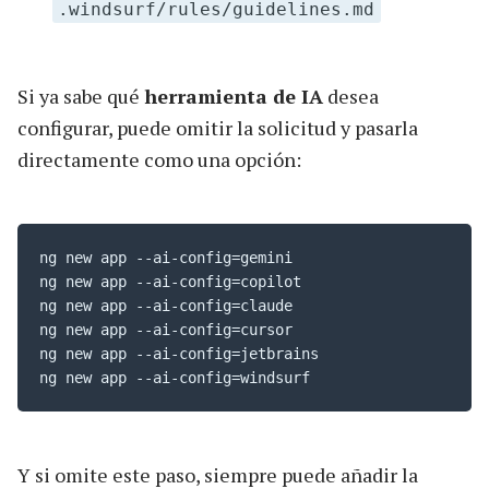
.windsurf/rules/guidelines.md
Si ya sabe qué
herramienta de IA
desea
configurar, puede omitir la solicitud y pasarla
directamente como una opción:
ng new app --ai-config=gemini

ng new app --ai-config=copilot

ng new app --ai-config=claude

ng new app --ai-config=cursor

ng new app --ai-config=jetbrains

ng new app --ai-config=windsurf
Y si omite este paso, siempre puede añadir la