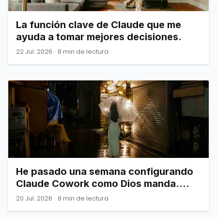
La función clave de Claude que me
ayuda a tomar mejores decisiones.
22 Jul. 2026
·
8 min de lectura
He pasado una semana configurando
Claude Cowork como Dios manda.
Esto es todo lo que de verdad
20 Jul. 2026
·
8 min de lectura
necesitas saber.