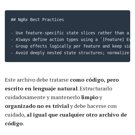
## NgRx Best Practices

- Use feature-specific state slices rather than a si
- Always define action types using a `[Feature] Even
- Group effects logically per feature and keep side-
- Avoid deeply nested state structures; normalize d
Este archivo debe tratarse
como código, pero
escrito en lenguaje natural
. Estructurarlo
cuidadosamente y mantenerlo
limpio
y
organizado
no es trivial
y debe hacerse con
cuidado,
al igual que cualquier otro archivo de
código
.