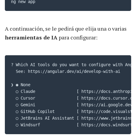
ng new app
A continuación, se le pedirá que elija una o varias
herramientas de IA
para configurar:
? Which AI tools do you want to configure with Angul
  See: https://angular.dev/ai/develop-with-ai

❯ ◉ None  

  ◯ Claude                 [ https://docs.anthropic.
  ◯ Cursor                 [ https://docs.cursor.com
  ◯ Gemini                 [ https://ai.google.dev/g
  ◯ GitHub Copilot         [ https://code.visualstu
  ◯ JetBrains AI Assistant [ https://www.jetbrains.c
  ◯ Windsurf               [ https://docs.windsurf.