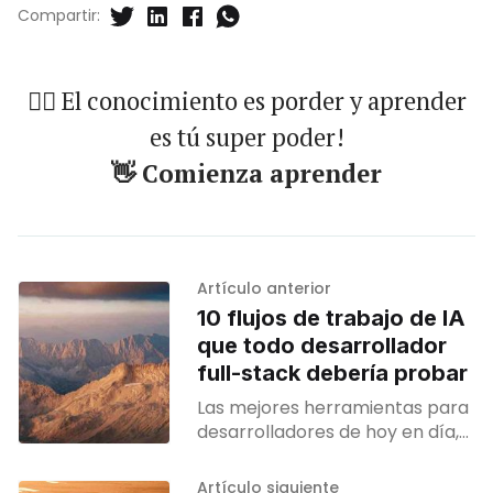
Compartir:
🐱‍🏍 El conocimiento es porder y aprender
es tú super poder!
👋 Comienza aprender
Artículo anterior
10 flujos de trabajo de IA
que todo desarrollador
full-stack debería probar
Las mejores herramientas para
desarrolladores de hoy en día,
como Phind, Copilot, MutableAI,
Claude y Cursor, no solo
Artículo siguiente