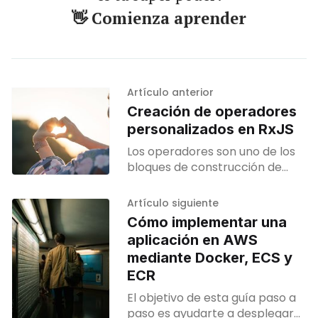
👋 Comienza aprender
Artículo anterior
Creación de operadores
personalizados en RxJS
Los operadores son uno de los
bloques de construcción de
RxJS. La librería viene con
muchos operadores, que
Artículo siguiente
pueden ser usados para lidiar
Cómo implementar una
con casi
aplicación en AWS
mediante Docker, ECS y
ECR
El objetivo de esta guía paso a
paso es ayudarte a desplegar