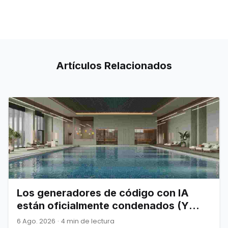
Artículos
Relacionados
Los generadores de código con IA
están oficialmente condenados (Y
Joel Spolsky nos lo advirtió)
6 Ago. 2026
·
4 min de lectura