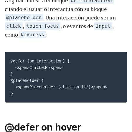
Angular muestra el bloque
on interaction
cuando el usuario interactúa con su bloque
. Una interacción puede ser un
@placeholder
,
, o eventos de
,
click
touch focus
input
como
:
keypress
@defer (on interaction) {

  <span>Clicked</span>

}

@placeholder {

  <span>Placeholder (click on it!)</span>

}
@defer on hover