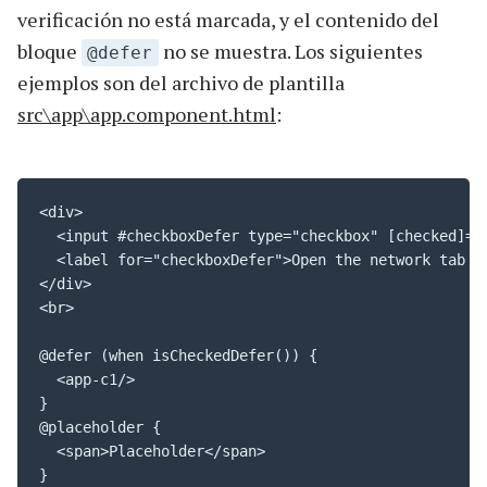
verificación no está marcada, y el contenido del
bloque
no se muestra. Los siguientes
@defer
ejemplos son del archivo de plantilla
src\app\app.component.html
:
<div>

  <input #checkboxDefer type="checkbox" [checked]="
  <label for="checkboxDefer">Open the network tab o
</div>

<br>

@defer (when isCheckedDefer()) {

  <app-c1/>

}

@placeholder {

  <span>Placeholder</span>

}
