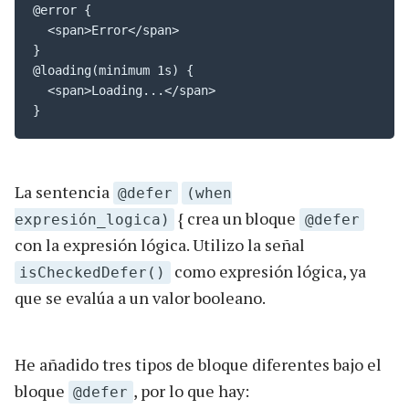
@error {

  <span>Error</span>

}

@loading(minimum 1s) {

  <span>Loading...</span>

}
La sentencia
@defer
(when
{ crea un bloque
expresión_logica)
@defer
con la expresión lógica. Utilizo la señal
como expresión lógica, ya
isCheckedDefer()
que se evalúa a un valor booleano.
He añadido tres tipos de bloque diferentes bajo el
bloque
, por lo que hay:
@defer