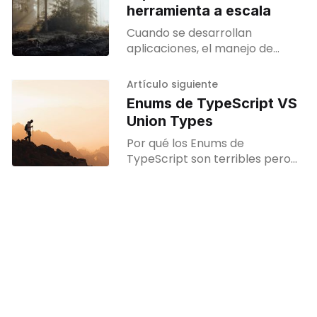
herramienta a escala
Cuando se desarrollan
aplicaciones, el manejo de
información sensible como
claves API, credenciales de
Artículo siguiente
bases de datos y ajustes de
Enums de TypeScript VS
configuración es crucial.
Union Types
Garantizar que
Por qué los Enums de
TypeScript son terribles pero
los Union Types son geniales