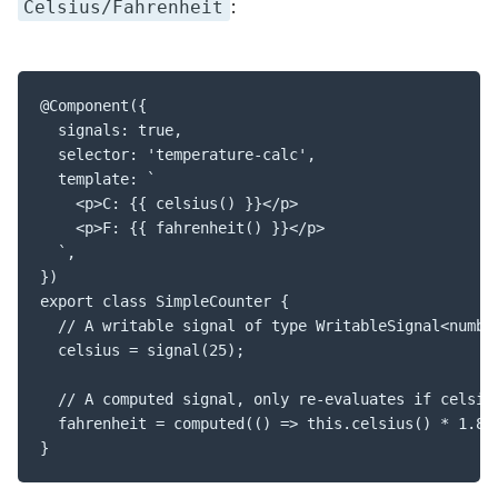
:
Celsius/Fahrenheit
@Component({

  signals: true,

  selector: 'temperature-calc',

  template: `

    <p>C: {{ celsius() }}</p>

    <p>F: {{ fahrenheit() }}</p>

  `,

})

export class SimpleCounter {

  // A writable signal of type WritableSignal<number
  celsius = signal(25);

  // A computed signal, only re-evaluates if celsius
  fahrenheit = computed(() => this.celsius() * 1.8 +