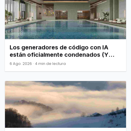
Los generadores de código con IA
están oficialmente condenados (Y
Joel Spolsky nos lo advirtió)
6 Ago. 2026
·
4 min de lectura