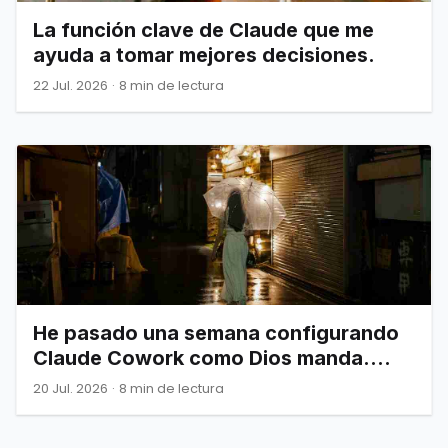
La función clave de Claude que me
ayuda a tomar mejores decisiones.
22 Jul. 2026
·
8 min de lectura
He pasado una semana configurando
Claude Cowork como Dios manda.
Esto es todo lo que de verdad
20 Jul. 2026
·
8 min de lectura
necesitas saber.