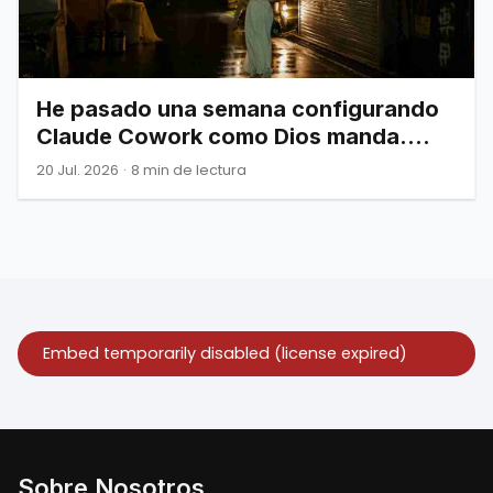
He pasado una semana configurando
Claude Cowork como Dios manda.
Esto es todo lo que de verdad
20 Jul. 2026
·
8 min de lectura
necesitas saber.
Sobre Nosotros