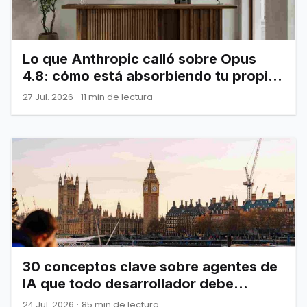
Lo que Anthropic calló sobre Opus
4.8: cómo está absorbiendo tu propia
infraestructura
27 Jul. 2026
·
11 min de lectura
30 conceptos clave sobre agentes de
IA que todo desarrollador debe
dominar
24 Jul. 2026
·
85 min de lectura