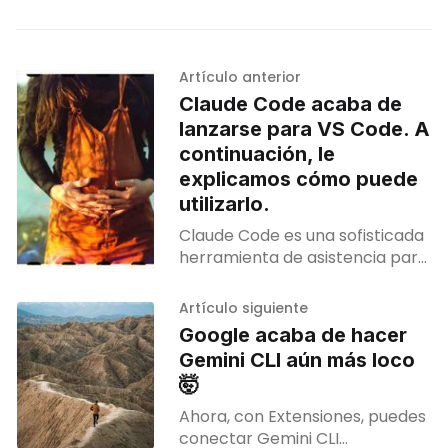
Artículo anterior
Claude Code acaba de
lanzarse para VS Code. A
continuación, le
explicamos cómo puede
utilizarlo.
Claude Code es una sofisticada
herramienta de asistencia para
la programación basada en el
motor de IA Claude de
Artículo siguiente
Anthropic.
Google acaba de hacer
Gemini CLI aún más loco
🤯
Ahora, con Extensiones, puedes
conectar Gemini CLI