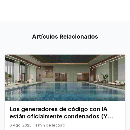
Artículos
Relacionados
Los generadores de código con IA
están oficialmente condenados (Y
Joel Spolsky nos lo advirtió)
6 Ago. 2026
·
4 min de lectura