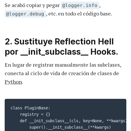
Se acabó copiar y pegar
,
@logger.info
, etc. en todo el código base.
@logger.debug
2. Sustituye Reflection Hell
por __init_subclass__ Hooks.
En lugar de registrar manualmente las subclases,
conecta al ciclo de vida de creación de clases de
Python
.
class PluginBase:

    registry = {}

    def __init_subclass__(cls, key=None, **kwargs):

        super().__init_subclass__(**kwargs)
