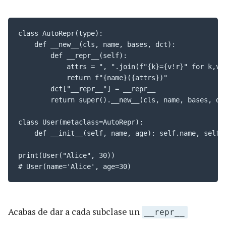
class AutoRepr(type):

    def __new__(cls, name, bases, dct):

        def __repr__(self):

            attrs = ", ".join(f"{k}={v!r}" for k,v i
            return f"{name}({attrs})"

        dct["__repr__"] = __repr__

        return super().__new__(cls, name, bases, dct
class User(metaclass=AutoRepr):

    def __init__(self, name, age): self.name, self.a
print(User("Alice", 30))

# User(name='Alice', age=30)
Acabas de dar a cada subclase un
__repr__