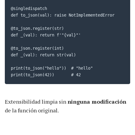
@singledispatch

def to_json(val): raise NotImplementedError

@to_json.register(str)

def _(val): return f'"{val}"'

@to_json.register(int)

def _(val): return str(val)

print(to_json("hello"))  # "hello"

print(to_json(42))       # 42
Extensibilidad limpia sin
ninguna modificación
de la función original.