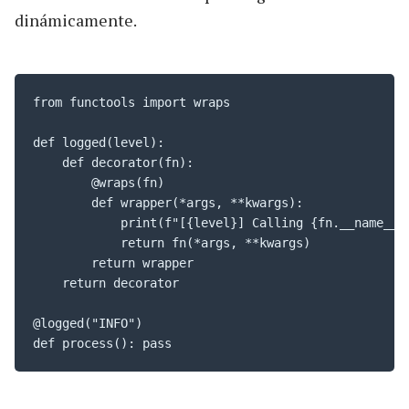
dinámicamente.
from functools import wraps

def logged(level):

    def decorator(fn):

        @wraps(fn)

        def wrapper(*args, **kwargs):

            print(f"[{level}] Calling {fn.__name__}"
            return fn(*args, **kwargs)

        return wrapper

    return decorator

@logged("INFO")

def process(): pass