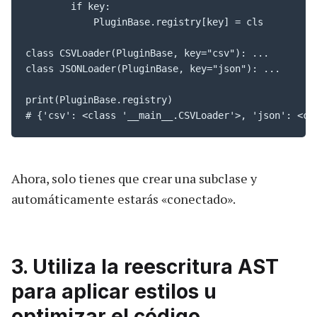
        if key:

            PluginBase.registry[key] = cls

class CSVLoader(PluginBase, key="csv"): ...

class JSONLoader(PluginBase, key="json"): ...

print(PluginBase.registry)

# {'csv': <class '__main__.CSVLoader'>, 'json': <cl
Ahora, solo tienes que crear una subclase y
automáticamente estarás «conectado».
3. Utiliza la reescritura AST
para aplicar estilos u
optimizar el código