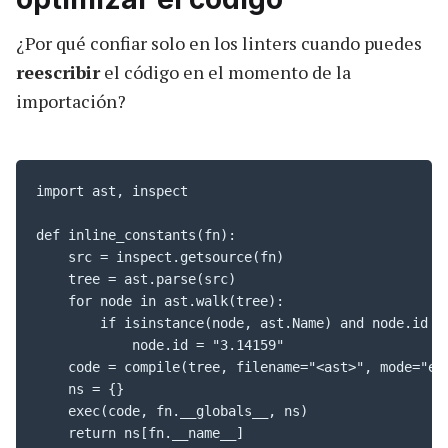
¿Por qué confiar solo en los linters cuando puedes
reescribir
el código en el momento de la
importación?
import ast, inspect

def inline_constants(fn):

    src = inspect.getsource(fn)

    tree = ast.parse(src)

    for node in ast.walk(tree):

        if isinstance(node, ast.Name) and node.id ==
            node.id = "3.14159"

    code = compile(tree, filename="<ast>", mode="exe
    ns = {}

    exec(code, fn.__globals__, ns)

    return ns[fn.__name__]
