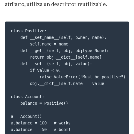
atributo, utiliza un descriptor reutilizable.
class Positive:

    def __set_name__(self, owner, name):

        self.name = name

    def __get__(self, obj, objtype=None):

        return obj.__dict__[self.name]

    def __set__(self, obj, value):

        if value < 0:

            raise ValueError("Must be positive")

        obj.__dict__[self.name] = value

class Account:

    balance = Positive()

a = Account()

a.balance = 100   # works

a.balance = -50   # boom!