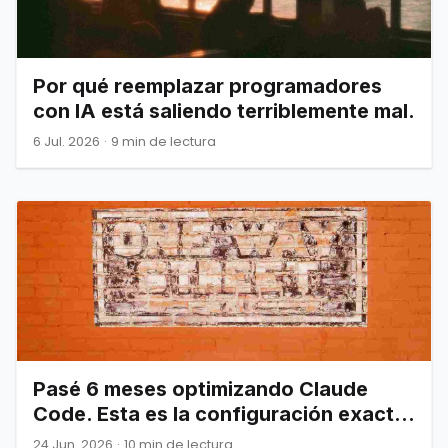
Por qué reemplazar programadores
con IA está saliendo terriblemente mal.
6 Jul. 2026
·
9 min de lectura
Pasé 6 meses optimizando Claude
Code. Esta es la configuración exacta
que por fin funcionó.
24 Jun. 2026
·
10 min de lectura