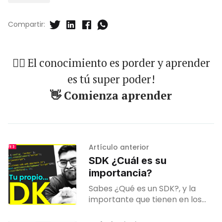
Compartir:
🐱‍🏍 El conocimiento es porder y aprender
es tú super poder!
👋 Comienza aprender
Artículo anterior
SDK ¿Cuál es su
importancia?
Sabes ¿Qué es un SDK?, y la
importante que tienen en los
productos digitales, saas o
plataformas de marketing.