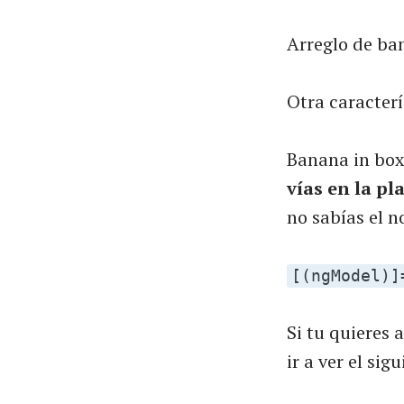
Arreglo de ba
Otra caracterí
Banana in box
vías en la pl
no sabías el n
[(ngModel)]
Si tu quieres
ir a ver el sig