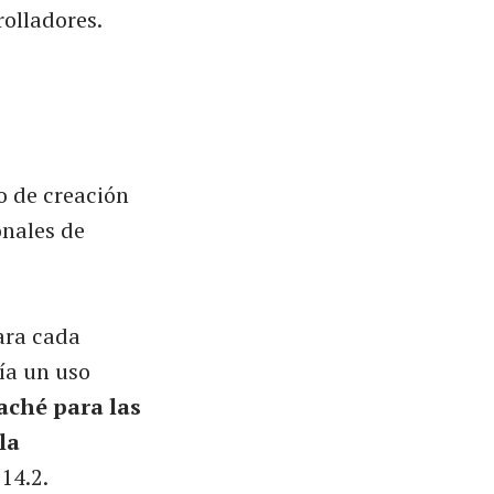
rolladores.
o de creación
onales de
ara cada
ía un uso
aché para las
la
14.2.