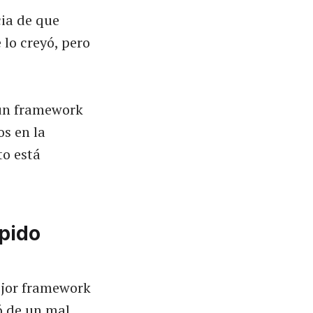
ia de que
lo creyó, pero
 un framework
s en la
to está
ápido
ejor framework
ó de un mal