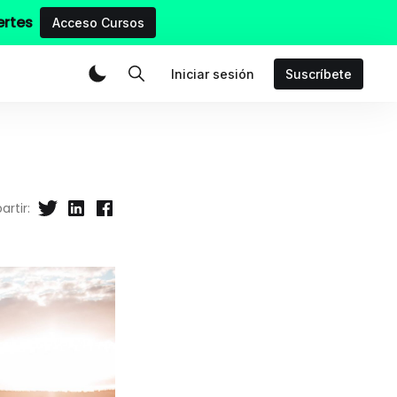
ertes
Acceso Cursos
Iniciar sesión
Suscríbete
rtir: