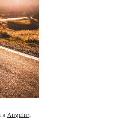
s a
Angular
,