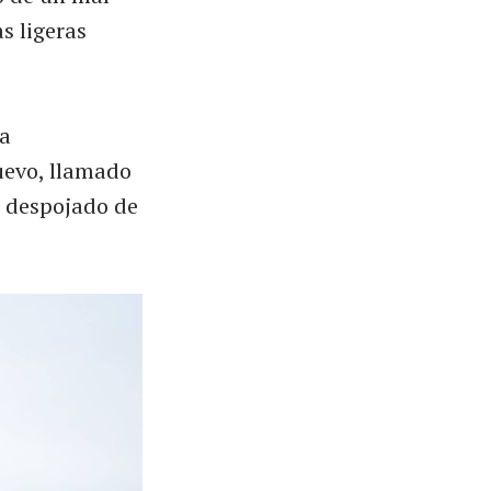
s ligeras
la
nuevo, llamado
r despojado de