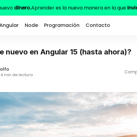
 nuevo
dinero.
Aprender es la nueva manera en la que
invi
Angular
Node
Programación
Contacto
e nuevo en Angular 15 (hasta ahora)?
olfo
Compa
4 min de lectura