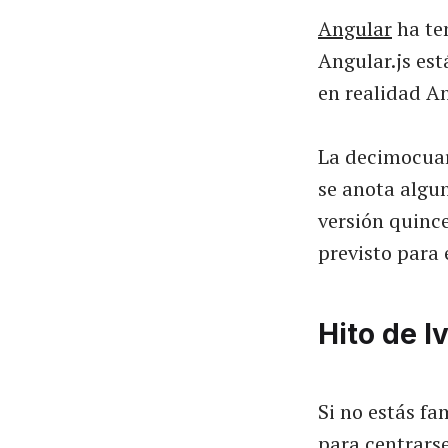
Angular
ha te
Angular.js es
en realidad An
La decimocuar
se anota algu
versión quince
previsto para 
Hito de I
Si no estás fa
para centrarse