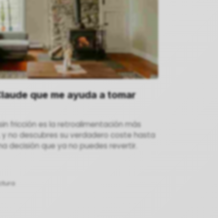
Claude que me ayuda a tomar
sin fricción es la retroalimentación más
, y no descubres su verdadero coste hasta
a decisión que ya no puedes revertir.
ctura