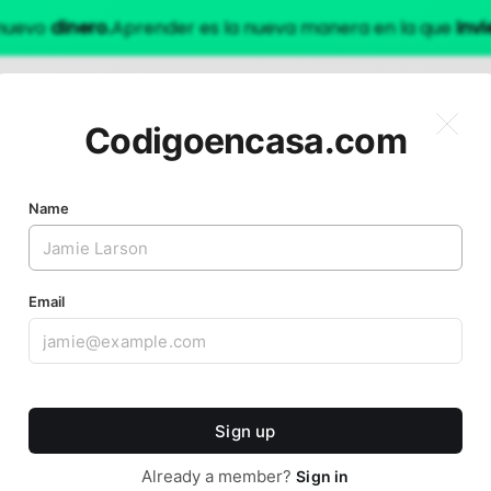
 nuevo
dinero.
Aprender es la nueva manera en la que
invi
Angular
Node
Programación
Contacto
L
PROGRAMACION
e
Jo
Si
em
20
en