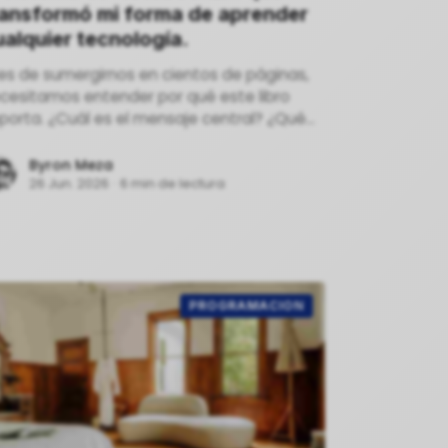
ransformó mi forma de aprender
ualquier tecnología.
es de sumergirnos en cientos de páginas,
cesitamos entender por qué este libro
porta. ¿Cuál es el mensaje central? ¿Qué
oblema resuelve? Aquí es donde la función
 infografía brilla.
Byron Meza
26 Jun. 2026
·
6 min de lectura
PROGRAMACION