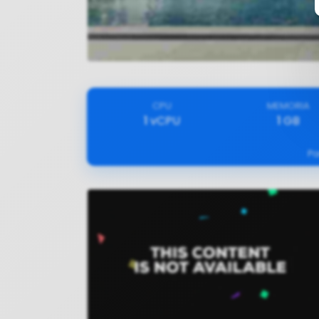
CPU
MEMORIA
1
vCPU
1
GB
Pa