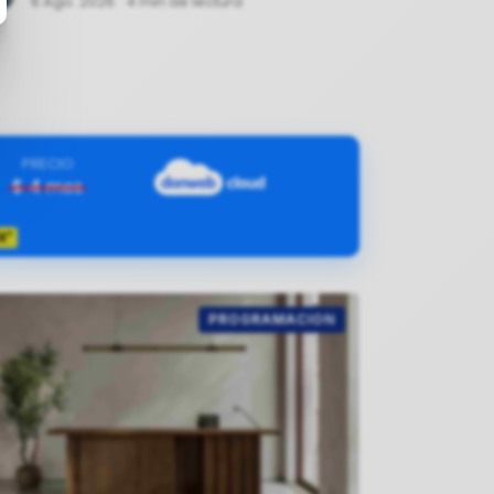
6 Ago. 2026
·
4 min de lectura
PRECIO
$
4
mes
R"
PROGRAMACION