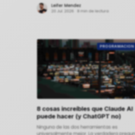
Leifer Mendez
20 Jul. 2026
·
8 min de lectura
PROGRAMACION
8 cosas increíbles que Claude AI
puede hacer (y ChatGPT no)
Ninguna de las dos herramientas es
universalmente mejor. La verdadera pregu