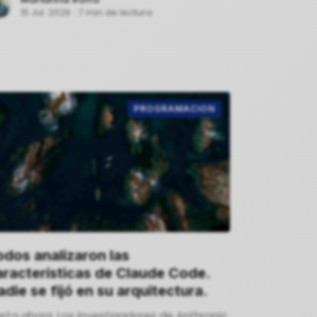
oyectos de código abierto.
15 Jul. 2026
·
7 min de lectura
PROGRAMACION
odos analizaron las
aracterísticas de Claude Code.
die se fijó en su arquitectura.
sta ahora. Los investigadores de Anthropic