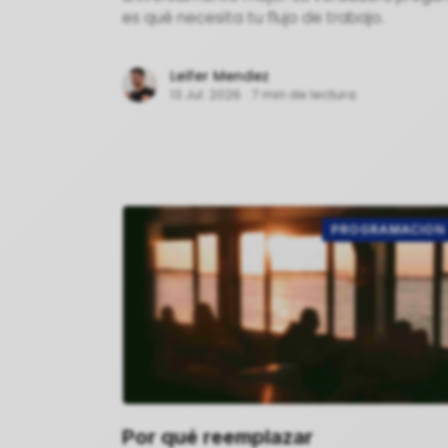
es qué necesita tu flujo de trabajo.
Leifer Mendez
13 Jul. 2026
·
7 min de lectura
PROGRAMACION
Por qué reemplazar