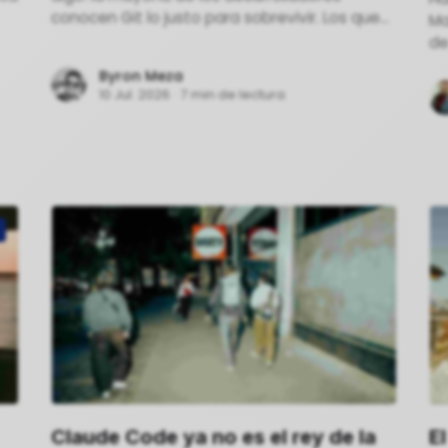
conocen Git lo justo para sobrevivir. Los que
Ma
se mueven rápido saben cómo funciona
de
realmente.
ni
Byron Meza
10 Jul. 2026
·
7 min de lectura
Claude Code ya no es el rey de la
E