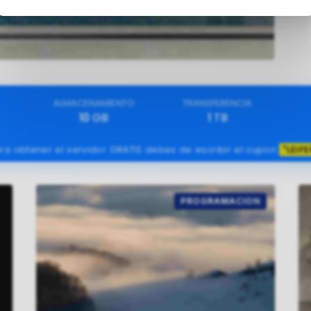
ALMACENAMIENTO
TRANSFERENCIA
10
GB
1
TB
ra obtener el servidor GRATIS debes de escribir el cupon
"LEIFE
PROGRAMACION