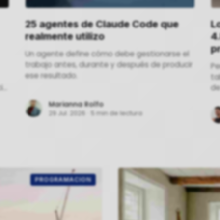
25 agentes de Claude Code que
L
realmente utilizo
4
p
Un agente define cómo debe gestionarse el
trabajo antes, durante y después de producir
Pe
ese resultado.
ta
ial
de
se
Marianna Rolfo
pr
29 Jul. 2026
·
5 min de lectura
 y
PROGRAMACION