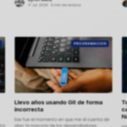
pr
17 Jul. 2026
·
5 min de lectura
PROGRAMACION
Llevo años usando Git de forma
T
incorrecta
c
Na
Ese fue el momento en que me di cuenta de
nta
algo: la mayoría de los desarrolladores
Ha