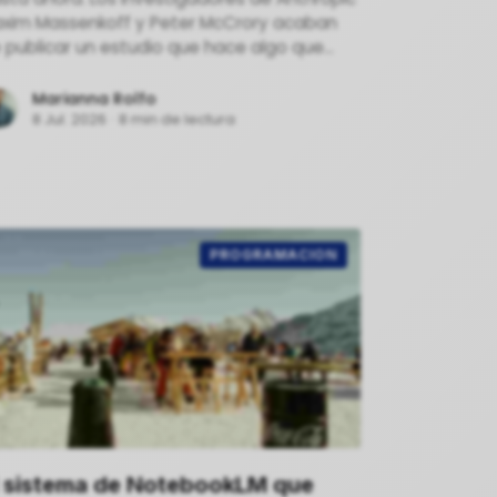
xim Massenkoff y Peter McCrory acaban
 publicar un estudio que hace algo que
nguna empresa de IA había hecho antes
Marianna Rolfo
8 Jul. 2026
·
8 min de lectura
PROGRAMACION
l sistema de NotebookLM que