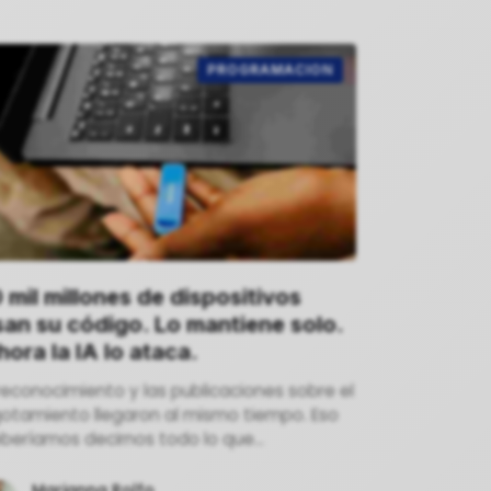
PROGRAMACION
 mil millones de dispositivos
san su código. Lo mantiene solo.
ora la IA lo ataca.
 reconocimiento y las publicaciones sobre el
otamiento llegaron al mismo tiempo. Eso
beríamos decirnos todo lo que
cesitamos saber sobre el estado del
oyo que reciben los mantenedores de
Marianna Rolfo