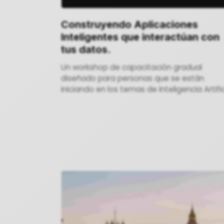
Construyendo Aplicaciones
Inteligentes que interactúan con
tus datos.
Un workshop de capacitación gradual
diseñado para personas que se están
iniciando en los temas de Inteligencia Artific
y web. Aprenderás a instruir un chatbot de
inteligencia artificial para gestionar tus
documentos privados de manera eficiente
con automatización .