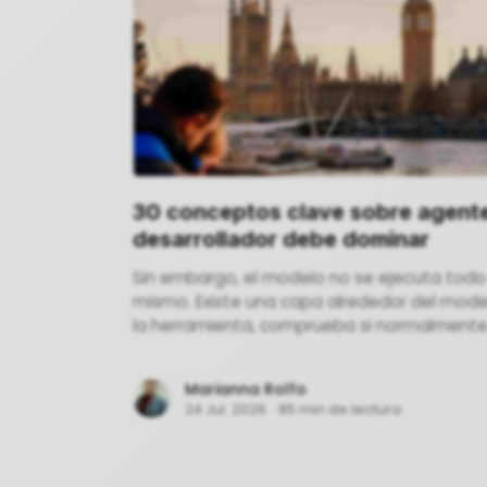
30 conceptos clave sobre agente
desarrollador debe dominar
Sin embargo, el modelo no se ejecuta todo
mismo. Existe una capa alrededor del mode
la herramienta, comprueba si normalmente e
forma segura y devuelve el resultado.
Marianna Rolfo
24 Jul. 2026
·
85 min de lectura