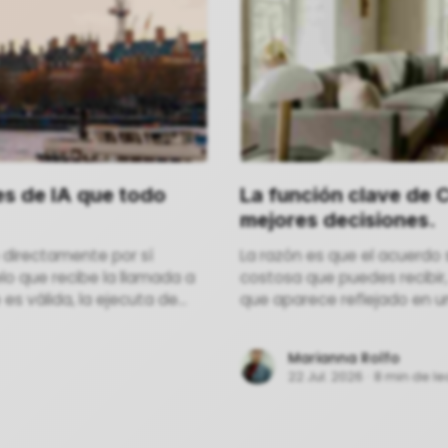
s de IA que todo
La función clave de 
mejores decisiones.
 directamente por sí
La razón es que el acuerdo 
lo que recibe la llamada a
costosa que puedes recibir
s válida, la ejecuta de
que aparece reflejado en un
Marianna Rolfo
22 Jul. 2026
·
8 min de le