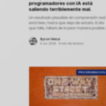
programadores con IA está
saliendo terriblemente mal.
Un resultado plausible sin comprensión real
está bien, hasta que deja de estarlo. El día
que falle, fallará de la peor manera posible:
en sistemas de producción en vivo, en
infraestructura crítica
Byron Meza
6 Jul. 2026
·
9 min de lectura
PROGRAMACION