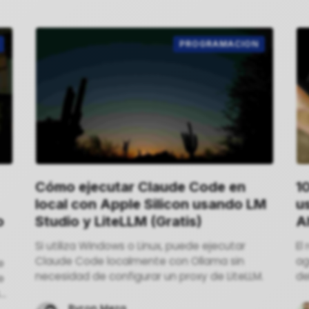
PROGRAMACION
Cómo ejecutar Claude Code en
10
local con Apple Silicon usando LM
u
o
Studio y LiteLLM (Gratis)
Ah
Si utiliza Windows o Linux, puede ejecutar
El
Claude Code localmente con Ollama sin
ag
e
necesidad de configurar un proxy de LiteLLM.
de
e
ne
ap
Byron Meza