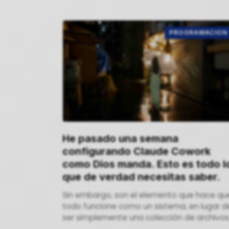
PROGRAMACION
He pasado una semana
configurando Claude Cowork
como Dios manda. Esto es todo l
que de verdad necesitas saber.
Sin embargo, son el elemento que hace qu
todo funcione como un sistema, en lugar d
ser simplemente una colección de archivos
desconectados.