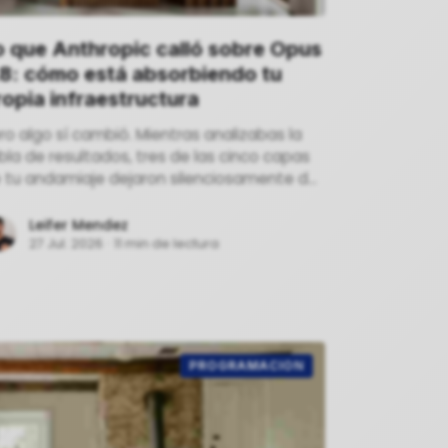
o que Anthropic calló sobre Opus
.8: cómo está absorbiendo tu
ropia infraestructura
ro algo sí cambió. Mientras analizabas la
bla de resultados, tres de las cinco capas
 tu andamiaje dejaron silenciosamente de
r responsabilidad tuya. Anthropic no
esentó el lanzamiento de esa manera.
Leifer Mendez
27 Jul. 2026
·
11 min de lectura
PROGRAMACION