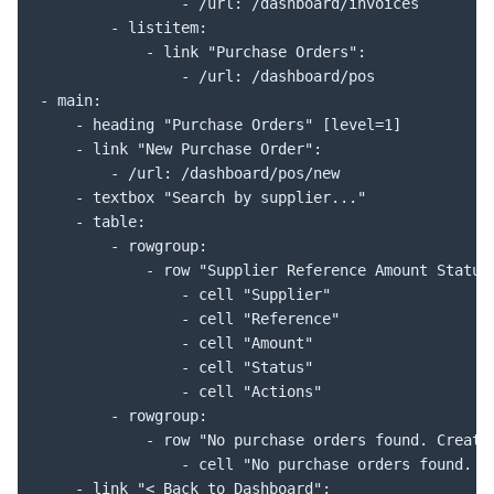
                - /url: /dashboard/invoices

        - listitem:

            - link "Purchase Orders":

                - /url: /dashboard/pos

- main:

    - heading "Purchase Orders" [level=1]

    - link "New Purchase Order":

        - /url: /dashboard/pos/new

    - textbox "Search by supplier..."

    - table:

        - rowgroup:

            - row "Supplier Reference Amount Status 
                - cell "Supplier"

                - cell "Reference"

                - cell "Amount"

                - cell "Status"

                - cell "Actions"

        - rowgroup:

            - row "No purchase orders found. Create 
                - cell "No purchase orders found. Cr
    - link "< Back to Dashboard":
