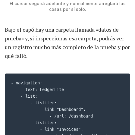
El cursor seguirá adelante y normalmente arreglará las
cosas por sí solo.
Bajo el capó hay una carpeta llamada «datos de
prueba» y, si inspeccionas esa carpeta, podrás ver
un registro mucho más completo de la prueba y por
qué falló.
- navigation:

    - text: LedgerLite

    - list:

        - listitem:

            - link "Dashboard":

                - /url: /dashboard

        - listitem:

            - link "Invoices":
