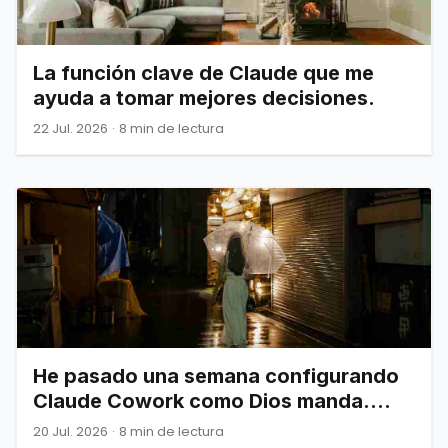
La función clave de Claude que me
ayuda a tomar mejores decisiones.
22 Jul. 2026
·
8 min de lectura
He pasado una semana configurando
Claude Cowork como Dios manda.
Esto es todo lo que de verdad
20 Jul. 2026
·
8 min de lectura