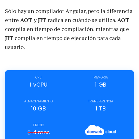
Sólo hay un compilador Angular, pero la diferencia
entre
AOT
y
JIT
radica en cuándo se utiliza.
AOT
compila en tiempo de compilación, mientras que
JIT
compila en tiempo de ejecución para cada
usuario.
CPU
MEMORIA
1
vCPU
1
GB
ALMACENAMIENTO
TRANSFERENCIA
10
GB
1
TB
PRECIO
$
4
mes