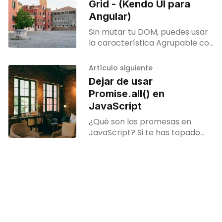
Grid - (Kendo UI para
Angular)
Sin mutar tu DOM, puedes usar
la característica Agrupable con
un checkbox en las cabeceras
de la librería Kendo UI
Artículo siguiente
fácilmente.
Dejar de usar
Promise.all() en
JavaScript
¿Qué son las promesas en
JavaScript? Si te has topado
con este artículo,
probablemente ya estés
familiarizado con las promesas.
Pero para los nuevos en
JavaScript, vamos a explicarlo
en detalle.