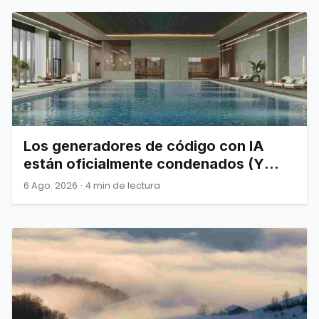
Los generadores de código con IA
están oficialmente condenados (Y
Joel Spolsky nos lo advirtió)
6 Ago. 2026
·
4 min de lectura