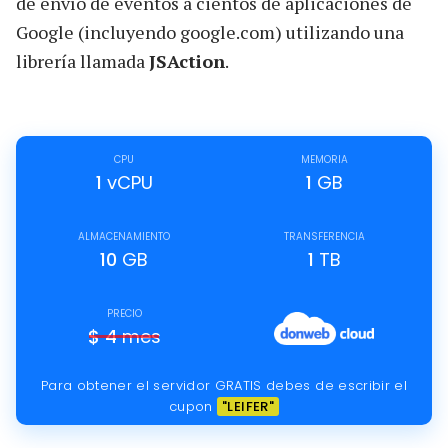
de envío de eventos a cientos de aplicaciones de
Google (incluyendo google.com) utilizando una
librería llamada
JSAction
.
CPU
MEMORIA
1
vCPU
1
GB
ALMACENAMIENTO
TRANSFERENCIA
10
GB
1
TB
PRECIO
$
4
mes
Para obtener el servidor GRATIS debes de escribir el
cupon
"LEIFER"