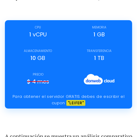
CPU
MEMORIA
1
vCPU
1
GB
ALMACENAMIENTO
TRANSFERENCIA
10
GB
1
TB
PRECIO
$
4
mes
Para obtener el servidor GRATIS debes de escribir el
cupon
"LEIFER"
A continuación se muestra un análisis comparativo