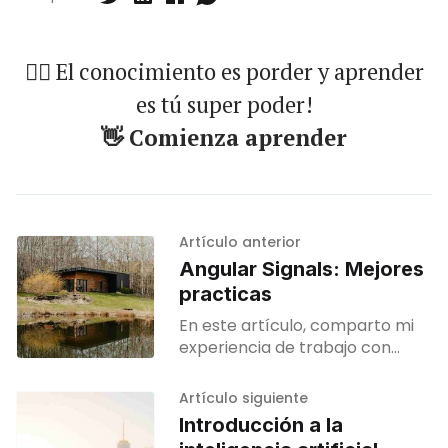
🐱‍🏍 El conocimiento es porder y aprender
es tú super poder!
👋 Comienza aprender
Artículo anterior
Angular Signals: Mejores
practicas
En este artículo, comparto mi
experiencia de trabajo con
Angular Signals después de casi
un año utilizándolas. ¿Cuándo
Artículo siguiente
usar Signals?En plantillas;Para la
Introducción a la
gestión