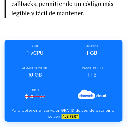
callbacks, permitiendo un código más
legible y fácil de mantener.
CPU
MEMORIA
1
vCPU
1
GB
ALMACENAMIENTO
TRANSFERENCIA
10
GB
1
TB
PRECIO
$
4
mes
Para obtener el servidor GRATIS debes de escribir el
cupon
"LEIFER"