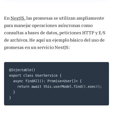
En
NestJS
, las promesas se utilizan ampliamente
para manejar operaciones asíncronas como
consultas a bases de datos, peticiones HTTP y E/S
de archivos. He aquí un ejemplo básico del uso de
promesas en un servicio NestJS:
@Injectable()

export class UserService {

  async findAll(): Promise<User[]> {

    return await this.userModel.find().exec();

  }

}