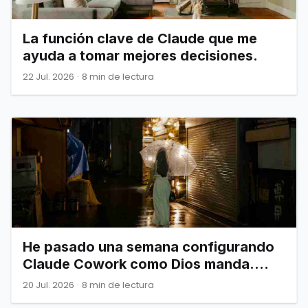
La función clave de Claude que me
ayuda a tomar mejores decisiones.
22 Jul. 2026
·
8 min de lectura
He pasado una semana configurando
Claude Cowork como Dios manda.
Esto es todo lo que de verdad
20 Jul. 2026
·
8 min de lectura
necesitas saber.