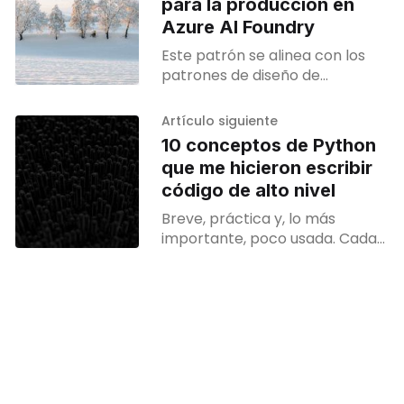
para la producción en
Azure AI Foundry
Este patrón se alinea con los
patrones de diseño de
automatización de flujos de
trabajo con múltiples agentes y
Artículo siguiente
orquestación de agentes de
10 conceptos de Python
Microsoft en el Centro de
que me hicieron escribir
arquitectura de Azure
código de alto nivel
Breve, práctica y, lo más
importante, poco usada. Cada
concepto que encontrarás a
continuación ha sido probado
en sistemas reales (léase: me
ha evitado interrupciones
vergonzosas del servicio) y
cada uno incluye un pequeño
ejemplo que puedes incorporar
a un proyecto ahora mismo.