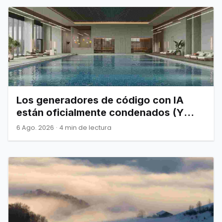
Los generadores de código con IA
están oficialmente condenados (Y
Joel Spolsky nos lo advirtió)
6 Ago. 2026
·
4 min de lectura