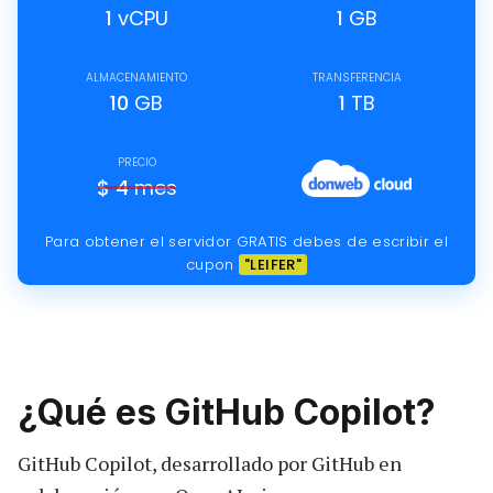
1
vCPU
1
GB
ALMACENAMIENTO
TRANSFERENCIA
10
GB
1
TB
PRECIO
$
4
mes
Para obtener el servidor GRATIS debes de escribir el
cupon
"LEIFER"
¿Qué es GitHub Copilot?
GitHub Copilot, desarrollado por GitHub en