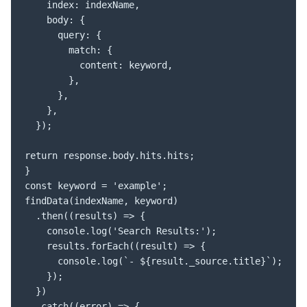
    index: indexName,

    body: {

      query: {

        match: {

          content: keyword,

        },

      },

    },

  });

return response.body.hits.hits;

}

const keyword = 'example';

findData(indexName, keyword)

  .then((results) => {

    console.log('Search Results:');

    results.forEach((result) => {

      console.log(`- ${result._source.title}`);

    });

  })

  .catch((error) => {
