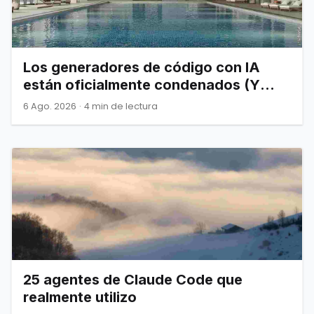
Los generadores de código con IA
están oficialmente condenados (Y
Joel Spolsky nos lo advirtió)
6 Ago. 2026
·
4 min de lectura
25 agentes de Claude Code que
realmente utilizo