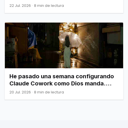
22 Jul. 2026
·
8 min de lectura
He pasado una semana configurando
Claude Cowork como Dios manda.
Esto es todo lo que de verdad
20 Jul. 2026
·
8 min de lectura
necesitas saber.