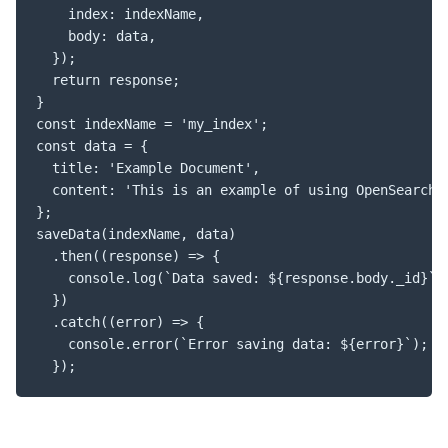
    index: indexName,

    body: data,

  });

  return response;

}

const indexName = 'my_index';

const data = {

  title: 'Example Document',

  content: 'This is an example of using OpenSearch w
};

saveData(indexName, data)

  .then((response) => {

    console.log(`Data saved: ${response.body._id}`);
  })

  .catch((error) => {

    console.error(`Error saving data: ${error}`);

  });