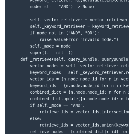
        keyword_retriever: KeywordTableSimpleRetriev
        mode: str = "AND") -> None:

        self._vector_retriever = vector_retriever

        self._keyword_retriever = keyword_retriever

        if mode not in ("AND", "OR"):

            raise ValueError("Invalid mode.")

        self._mode = mode

        super().__init__()

    def _retrieve(self, query_bundle: QueryBundle) -
        vector_nodes = self._vector_retriever.retrie
        keyword_nodes = self._keyword_retriever.retr
        vector_ids = {n.node.node_id for n in vector
        keyword_ids = {n.node.node_id for n in keywo
        combined_dict = {n.node.node_id: n for n in 
        combined_dict.update({n.node.node_id: n for 
        if self._mode == "AND":

            retrieve_ids = vector_ids.intersection(k
        else:

            retrieve_ids = vector_ids.union(keyword_
        retrieve_nodes = [combined_dict[r_id] for r_