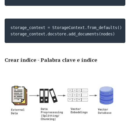
storage_context = StorageContext.from_defaults()

storage_context.docstore.add_documents(nodes)
Crear índice - Palabra clave e índice